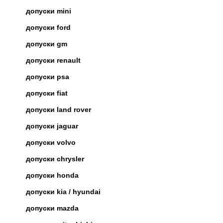
допуски mini
допуски ford
допуски gm
допуски renault
допуски psa
допуски fiat
допуски land rover
допуски jaguar
допуски volvo
допуски chrysler
допуски honda
допуски kia / hyundai
допуски mazda