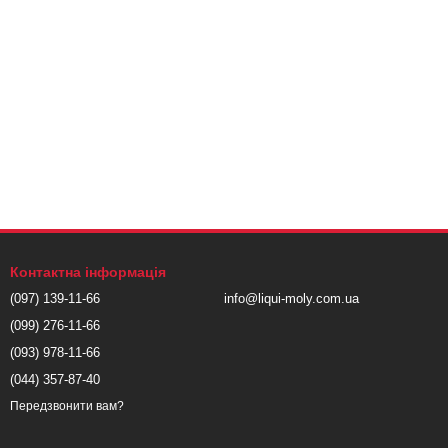
Контактна інформація
(097) 139-11-66
info@liqui-moly.com.ua
(099) 276-11-66
(093) 978-11-66
(044) 357-87-40
Передзвонити вам?