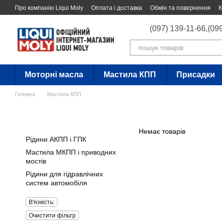
Перейти до основного контенту
Про компанію Liqui Moly
Оплата і доставка
Обмін та повернення
К
(097) 139-11-66,
(09
Моторні масла
Мастила КПП
Присадки
Головна
Мастила КПП
Немає товарів
Рідини АКПП і ГПК
Мастила МКПП і приводних
мостів
Рідини для гідравлічних
систем автомобіля
В'язкість:
Очистити фільтр