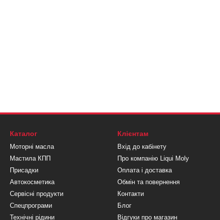
Каталог
Клієнтам
Моторні масла
Вхід до кабінету
Мастила КПП
Про компанію Liqui Moly
Присадки
Оплата і доставка
Автокосметика
Обмін та повернення
Сервісні продукти
Контакти
Спецпрограми
Блог
Технічні рідини
Відгуки про магазин