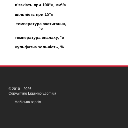
в'язкість при 100°c, мм²/с
щільність при 15°c
температура застигання,
°c
температура спалаху, °c
сульфатна зольність, %
© 2010—2026
Copywriting Liqui-moly.com.ua
Мобільна версія