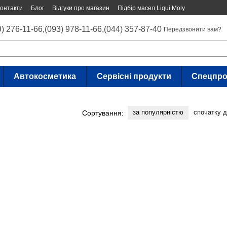
онтакти
Блог
Відгуки про магазин
Підбір масел Liqui Moly
9) 276-11-66,
(093) 978-11-66,
(044) 357-87-40
Передзвонити вам?
Автокосметика
Сервісні продукти
Спецпро
за популярністю
спочатку 
Сортування: