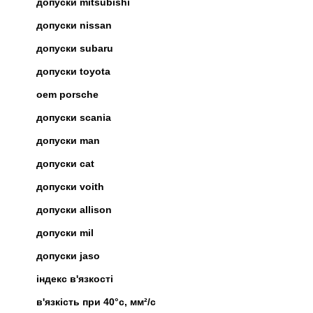
допуски mitsubishi
допуски nissan
допуски subaru
допуски toyota
oem porsche
допуски scania
допуски man
допуски cat
допуски voith
допуски allison
допуски mil
допуски jaso
індекс в'язкості
в'язкість при 40°c, мм²/с