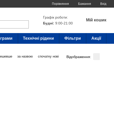
Порівняння
Бажання
Вхід
Графік роботи:
Мій кошик
Будні:
9:00-21:00
грами
Технічні рідини
Фільтри
Акції
дешевше
за назвою
спочатку нові
Відображення: