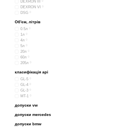
DEXRON III
0
DEXRON VI
0
DSG
0
Об'єм, літрів
0.5л
0
1л
0
4л
0
5л
0
20л
0
60л
0
205л
0
класифікація api
GL-5
0
GL-4
0
GL-3
0
MT-1
0
допуски vw
допуски mercedes
допуски bmw