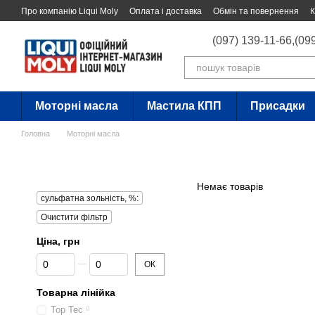
Перейти до основного контенту
Про компанію Liqui Moly
Оплата і доставка
Обмін та повернення
К
(097) 139-11-66,
(09
Моторні масла
Мастила КПП
Присадки
Головна
Моторні масла
Немає товарів
сульфатна зольність, %:
Очистити фільтр
Ціна, грн
Від Ціна, грн
До Ціна, грн
ОК
Товарна лінійка
Top Tec
0