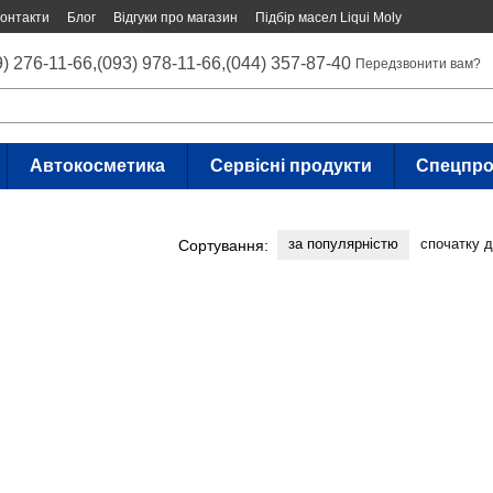
онтакти
Блог
Відгуки про магазин
Підбір масел Liqui Moly
9) 276-11-66,
(093) 978-11-66,
(044) 357-87-40
Передзвонити вам?
Автокосметика
Сервісні продукти
Спецпро
за популярністю
спочатку 
Сортування: