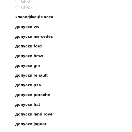
GF-3
0
GF-2
0
класифікація acea
допуски vw
допуски mercedes
допуски ford
допуски bmw
допуски gm
допуски renault
допуски psa
допуски porsche
допуски fiat
допуски land rover
допуски jaguar