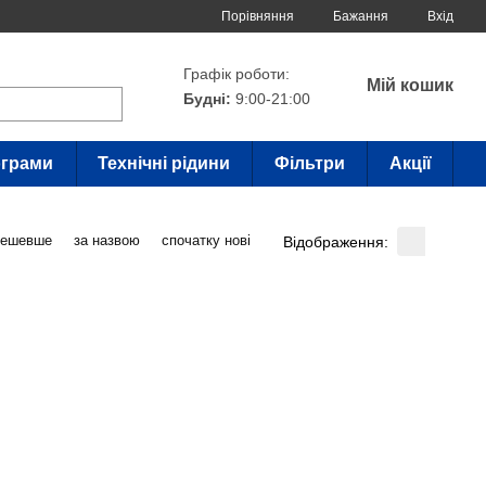
Порівняння
Бажання
Вхід
Графік роботи:
Мій кошик
Будні:
9:00-21:00
грами
Технічні рідини
Фільтри
Акції
дешевше
за назвою
спочатку нові
Відображення: