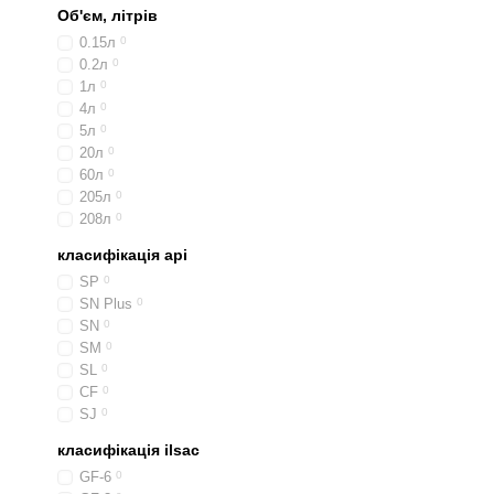
Об'єм, літрів
0.15л
0
0.2л
0
1л
0
4л
0
5л
0
20л
0
60л
0
205л
0
208л
0
класифікація api
SP
0
SN Plus
0
SN
0
SM
0
SL
0
CF
0
SJ
0
класифікація ilsac
GF-6
0