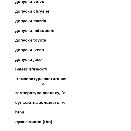
допуски volvo
допуски chrysler
допуски mazda
допуски mitsubishi
допуски toyota
допуски iveco
допуски jaso
індекс в'язкості
температура застигання,
°c
температура спалаху, °c
сульфатна зольність, %
hths
лужне число (tbn)