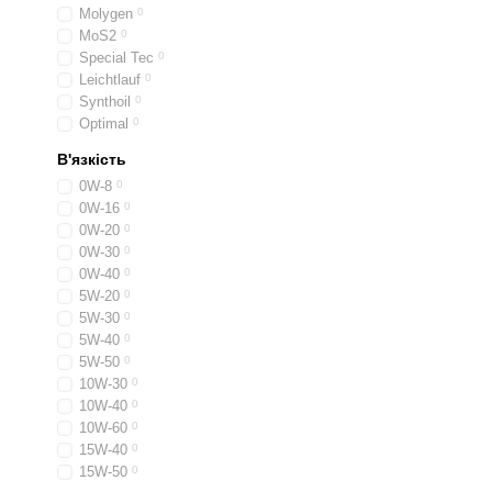
Molygen
0
МoS2
0
Special Tec
0
Leichtlauf
0
Synthoil
0
Optimal
0
В'язкість
0W-8
0
0W-16
0
0W-20
0
0W-30
0
0W-40
0
5W-20
0
5W-30
0
5W-40
0
5W-50
0
10W-30
0
10W-40
0
10W-60
0
15W-40
0
15W-50
0