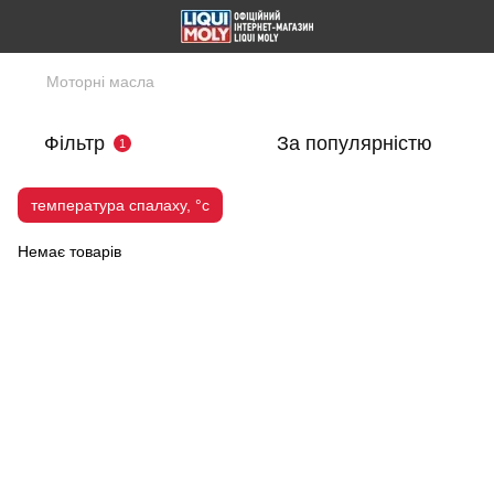
Моторні масла
Фільтр
За популярністю
1
температура спалаху, °c
Немає товарів