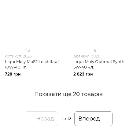
43
8
Артикул: 2626
Артикул: 3926
Liqui Moly МoS2 Leichtlauf
Liqui Moly Optimal Synth
10W-40, 1л.
5W-40 4л.
720 грн
2 823 грн
Показати ще 20 товарів
Назад
Вперед
1
з 12