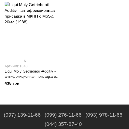
6
Артикул: 1040
Liqui Moly Getriebeoil-Additiv -
антифрикционная присадка в
МКПП с MoS2, 20мл (1988)
438 грн
(097) 139-11-66
(099) 276-11-66
(093) 978-11-66
(044) 357-87-40