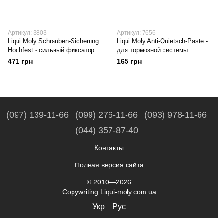
Артикул: 3803
Артикул: 7656
Liqui Moly Schrauben-Sicherung
Liqui Moly Anti-Quietsch-Paste -
Hochfest - сильный фиксатор
для тормозной системы
винтов, 10мл
471 грн
165 грн
(097) 139-11-66
(099) 276-11-66
(093) 978-11-66
(044) 357-87-40
Контакты
Полная версия сайта
© 2010—2026
Copywriting Liqui-moly.com.ua
Укр
Рус