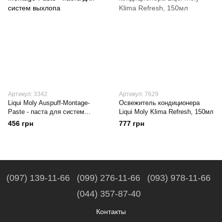
Артикул: 3342
Артикул: 7629
Liqui Moly Auspuff-Montage-
Освежитель кондиционера
Paste - паста для систем
Liqui Moly Klima Refresh, 150мл
выхлопа
456 грн
777 грн
(097) 139-11-66
(099) 276-11-66
(093) 978-11-66
(044) 357-87-40
Контакты