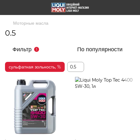
Моторные масла
0.5
Фильтр
По популярности
1
сульфатная зольность, %
0.5