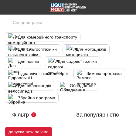
Спецпрограми
Для комерційного транспорту
Для сільгосптехніки
Для мотоциклів
Для човнів
Для садової техніки
Гідравлічні і компресорні
Зимова програма
Для велосипедів
Обладнання
Збройна програма
Фільтр
За популярністю
1
допуски new holland