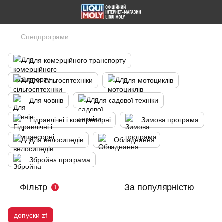
Спецпрограми
Для комерційного транспорту
Для сільгосптехніки
Для мотоциклів
Для човнів
Для садової техніки
Гідравлічні і компресорні
Зимова програма
Для велосипедів
Обладнання
Збройна програма
Фільтр
За популярністю
1
допуски zf