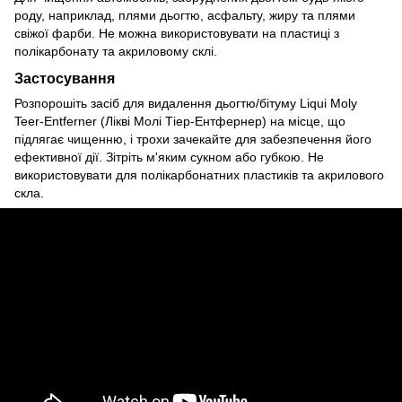
роду, наприклад, плями дьогтю, асфальту, жиру та плями
свіжої фарби. Не можна використовувати на пластиці з
полікарбонату та акриловому склі.
Застосування
Розпорошіть засіб для видалення дьогтю/бітуму Liqui Moly
Teer-Entferner (Лікві Молі Тіер-Ентфернер) на місце, що
підлягає чищенню, і трохи зачекайте для забезпечення його
ефективної дії. Зітріть м'яким сукном або губкою. Не
використовувати для полікарбонатних пластиків та акрилового
скла.