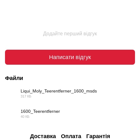
Додайте перший відгук
Написати відгук
Файли
Liqui_Moly_Teerentferner_1600_msds
317 КБ
PDF
1600_Teerentferner
40 КБ
PDF
Доставка
Оплата
Гарантія