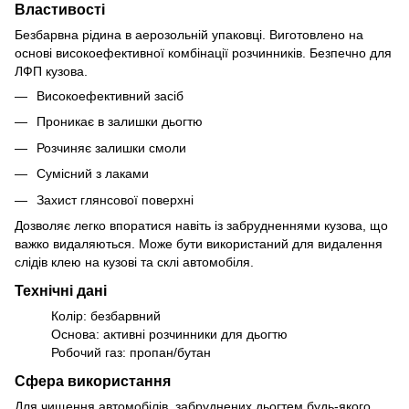
Властивості
Безбарвна рідина в аерозольній упаковці. Виготовлено на
основі високоефективної комбінації розчинників. Безпечно для
ЛФП кузова.
Високоефективний засіб
Проникає в залишки дьогтю
Розчиняє залишки смоли
Сумісний з лаками
Захист глянсової поверхні
Дозволяє легко впоратися навіть із забрудненнями кузова, що
важко видаляються. Може бути використаний для видалення
слідів клею на кузові та склі автомобіля.
Технічні дані
Колір: безбарвний
Основа: активні розчинники для дьогтю
Робочий газ: пропан/бутан
Сфера використання
Для чищення автомобілів, забруднених дьогтем будь-якого