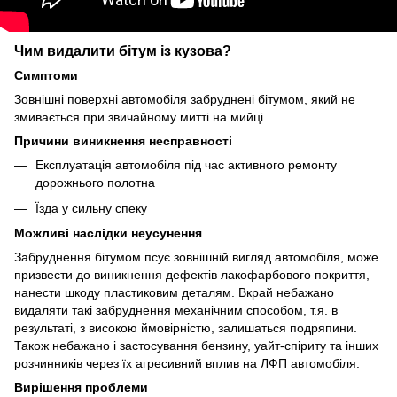
Чим видалити бітум із кузова?
Симптоми
Зовнішні поверхні автомобіля забруднені бітумом, який не
змивається при звичайному митті на мийці
Причини виникнення несправності
Експлуатація автомобіля під час активного ремонту
дорожнього полотна
Їзда у сильну спеку
Можливі наслідки неусунення
Забруднення бітумом псує зовнішній вигляд автомобіля, може
призвести до виникнення дефектів лакофарбового покриття,
нанести шкоду пластиковим деталям. Вкрай небажано
видаляти такі забруднення механічним способом, т.я. в
результаті, з високою ймовірністю, залишаться подряпини.
Також небажано і застосування бензину, уайт-спіриту та інших
розчинників через їх агресивний вплив на ЛФП автомобіля.
Вирішення проблеми