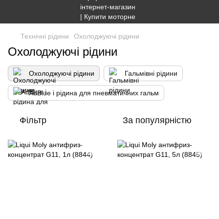
Технічні рідини
Охолоджуючі рідини
Охолоджуючі рідини
Охолоджуючі рідини
Гальмівні рідини
AdBlue і рідина для пневматичних гальм
Фільтр
За популярністю