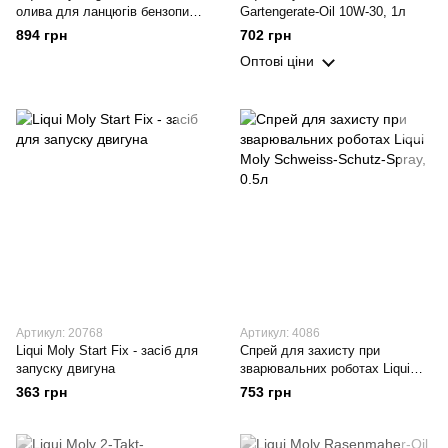
олива для ланцюгів бензопил,
Gartengerate-Oil 10W-30, 1л
1л (2370)
894 грн
702 грн
Оптові ціни
Артикул: 20768
Артикул: 4086
Liqui Moly Start Fix - засіб для
Спрей для захисту при
запуску двигуна
зварювальних роботах Liqui
Moly Schweiss-Schutz-Spray,
363 грн
753 грн
0.5л