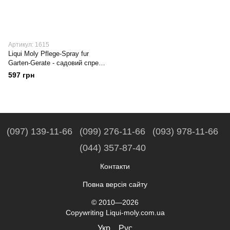
Артикул: 1615
Liqui Moly Pflege-Spray fur
Garten-Gerate - садовий спрей,
0.3л
597 грн
(097) 139-11-66
(099) 276-11-66
(093) 978-11-66
(044) 357-87-40
Контакти
Повна версія сайту
© 2010—2026
Copywriting Liqui-moly.com.ua
Укр
Рус