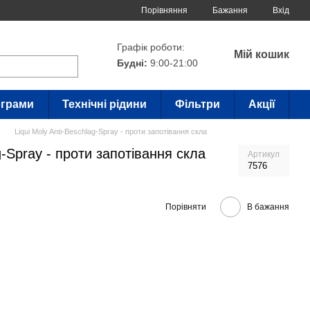
Порівняння
Бажання
Вхід
Графік роботи:
Мій кошик
Будні:
9:00-21:00
грами
Технічні рідини
Фільтри
Акції
Liqui Moly Anti-Beschlag-Spray - проти запотівання скла
g-Spray - проти запотівання скла
Артикул
7576
Порівняти
В бажання