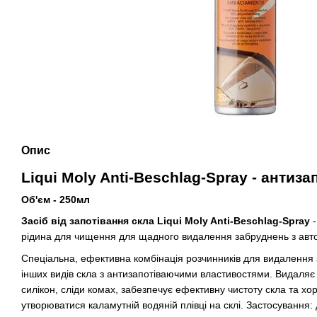
Опис
Liqui Moly Anti-Beschlag-Spray - антиза
Об'єм - 250мл
Засіб від запотівання скла Liqui Moly Anti-Beschlag-Spray
рідина для чищення для щадного видалення забруднень з авто
Спеціальна, ефективна комбінація розчинників для видалення 
інших видів скла з антизапотіваючими властивостями. Видаляє р
силікон, сліди комах, забезпечує ефективну чистоту скла та хо
утворюватися каламутній водяній плівці на склі. Застосування: