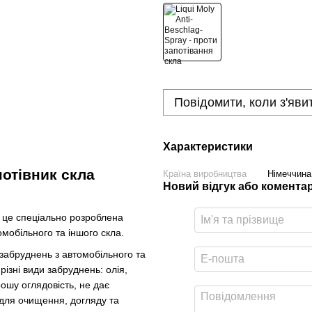
Повідомити, коли з'яви
Характеристики
потівник скла
Країна виробництва
Німеччина
Новий відгук або комента
- це спеціально розроблена
мобільного та іншого скла.
забруднень з автомобільного та
ізні види забруднень: олія,
рошу оглядовість, не дає
 для очищення, догляду та