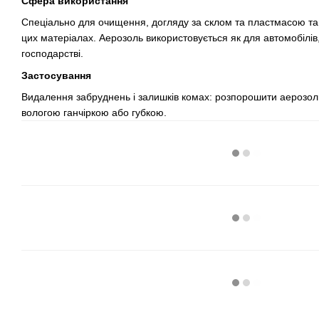
Сфера використання
Спеціально для очищення, догляду за склом та пластмасою та
цих матеріалах. Аерозоль використовується як для автомобілі
господарстві.
Застосування
Видалення забруднень і залишків комах: розпорошити аерозоль
вологою ганчіркою або губкою.