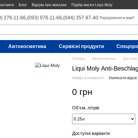
онтакти
Блог
Відгуки про магазин
Підбір масел Liqui Moly
9) 276-11-66,
(093) 978-11-66,
(044) 357-87-40
Передзвонити вам?
Автокосметика
Сервісні продукти
Спецпро
Головна
Автокосметика
Для скла
Liqui Moly Anti-Beschla
Немає в наявності
Написати відгук
0 грн
Об'єм, літрів
Доступні варіанти