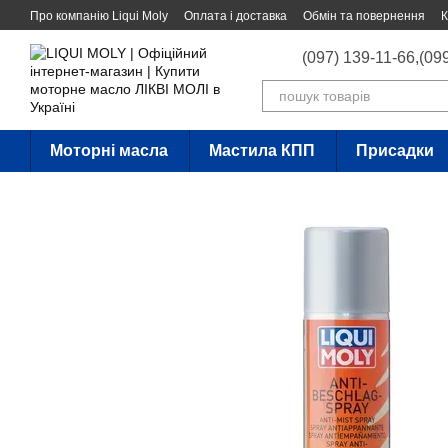
Перейти до основного контенту
Про компанію Liqui Moly
Оплата і доставка
Обмін та повернення
К
(097) 139-11-66,
(09
Моторні масла
Мастила КПП
Присадки