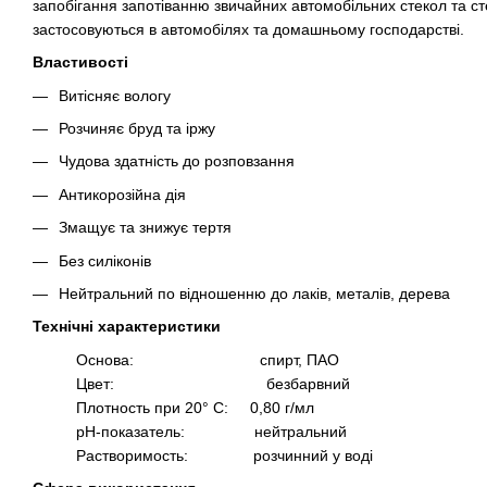
запобігання запотіванню звичайних автомобільних стекол та сте
застосовуються в автомобілях та домашньому господарстві.
Властивості
Витісняє вологу
Розчиняє бруд та іржу
Чудова здатність до розповзання
Антикорозійна дія
Змащує та знижує тертя
Без силіконів
Нейтральний по відношенню до лаків, металів, дерева
Технічні характеристики
Основа: спирт, ПАО
Цвет: безбарвний
Плотность при 20° С: 0,80 г/мл
рН-показатель: нейтральний
Растворимость: розчинний у воді