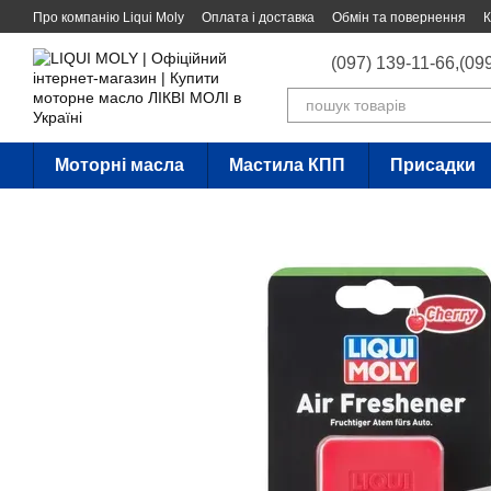
Перейти до основного контенту
Про компанію Liqui Moly
Оплата і доставка
Обмін та повернення
К
(097) 139-11-66,
(09
Моторні масла
Мастила КПП
Присадки