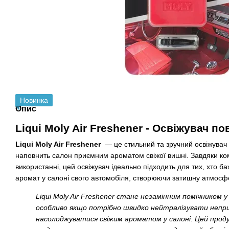
Новинка
Опис
Liqui Moly Air
Freshener
- Освіжувач по
Liqui Moly Air Freshener
— це стильний та зручний освіжувач 
наповнить салон приємним ароматом свіжої вишні. Завдяки ком
використанні, цей освіжувач ідеально підходить для тих, хто 
аромат у салоні свого автомобіля, створюючи затишну атмосфе
Liqui Moly Air Freshener стане незамінним помічником у 
особливо якщо потрібно швидко нейтралізувати непри
насолоджуватися свіжим ароматом у салоні. Цей проду