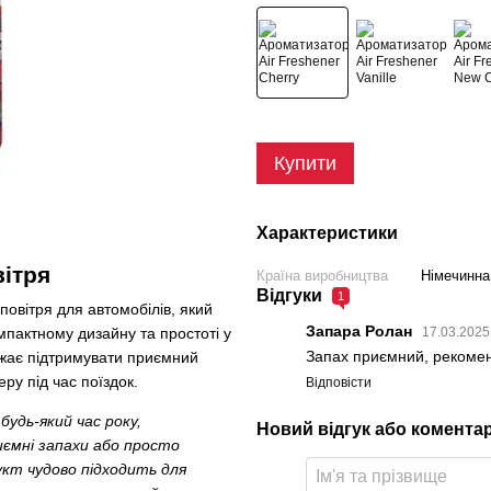
Купити
Характеристики
вітря
Країна виробництва
Німечинна
Відгуки
1
повітря для автомобілів, який
Запара Ролан
пактному дизайну та простоті у
17.03.2025
Запах приємний, рекоме
бажає підтримувати приємний
ру під час поїздок.
Відповісти
будь-який час року,
Новий відгук або комента
ємні запахи або просто
кт чудово підходить для