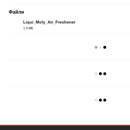
Файли
Liqui_Moly_Air_Freshener
1.3 МБ
PDF