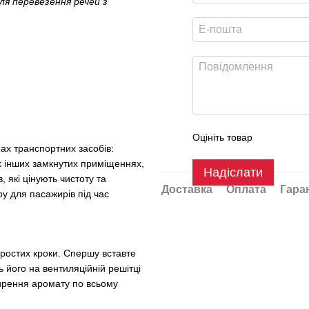
ля перевезення речей з
Оцініть товар
нах транспортних засобів:
их інших замкнутих приміщеннях,
Надіслати
, які цінують чистоту та
Доставка
Оплата
Гара
у для пасажирів під час
простих кроки. Спершу вставте
ь його на вентиляційній решітці
ширення аромату по всьому