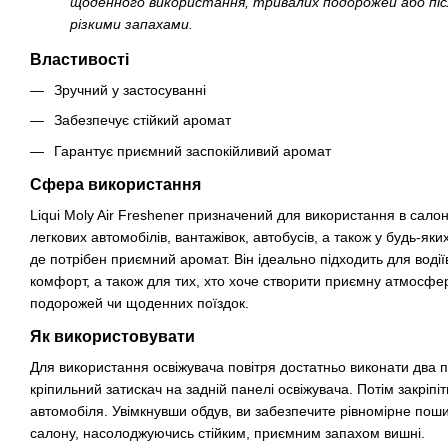
щоденного використання, тривалих подорожей або піс
різкими запахами.
Властивості
Зручний у застосуванні
Забезпечує стійкий аромат
Гарантує приємний заспокійливий аромат
Сфера використання
Liqui Moly Air Freshener призначений для використання в сало
легкових автомобілів, вантажівок, автобусів, а також у будь-як
де потрібен приємний аромат. Він ідеально підходить для водіїв
комфорт, а також для тих, хто хоче створити приємну атмосфер
подорожей чи щоденних поїздок.
Як використовувати
Для використання освіжувача повітря достатньо виконати два 
кріпильний затискач на задній панелі освіжувача. Потім закріпіт
автомобіля. Увімкнувши обдув, ви забезпечите рівномірне по
салону, насолоджуючись стійким, приємним запахом вишні.