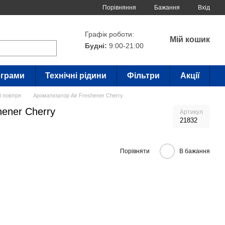
Порівняння
Бажання
Вхід
Графік роботи:
Мій кошик
Будні:
9:00-21:00
грами
Технічні рідини
Фільтри
Акції
 повітря
Ароматизатор Air Freshener Cherry
hener Cherry
Артикул
21832
Порівняти
В бажання