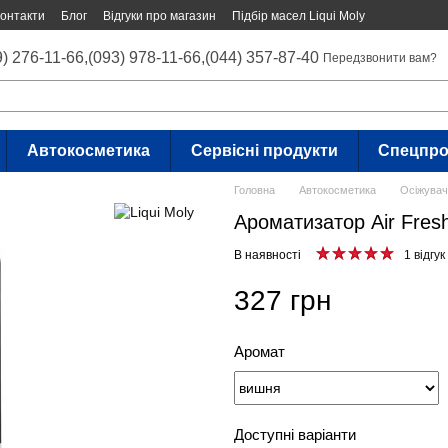
онтакти
Блог
Відгуки про магазин
Підбір масел Liqui Moly
9) 276-11-66,
(093) 978-11-66,
(044) 357-87-40
Передзвонити вам?
Автокосметика
Сервісні продукти
Спецпро
Головна
Автокосметика
Осіжувачі
Ароматизатор Air Fres
В наявності
1 відгук
327 грн
Аромат
Доступні варіанти