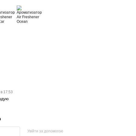
 в 17:53
ндую
р
Увійти за допомогою