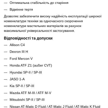
Оптимальна стабільність до старіння
Відмінне тертя
Дозволяє забезпечити високу надійність експлуатації широкої
номенклатури техніки за одночасного скорочення
номенклатури мастильних матеріалів за рахунок
максимальної універсальності застосування.
Відповідності та допуски
Allison C4
Dexron III H
Ford Mercon V
Honda ATF Z1 (außer CVT)
Hyundai SP-II / SP-III
JASO 1-A
Kia SP-II / SP-III
Mazda ATF M-III / ATF M-V
Mitsubishi SP-II / SP-III
Nissan AT-Matic D Fluid / AT-Matic J Fluid / AT-Matic K Fluid