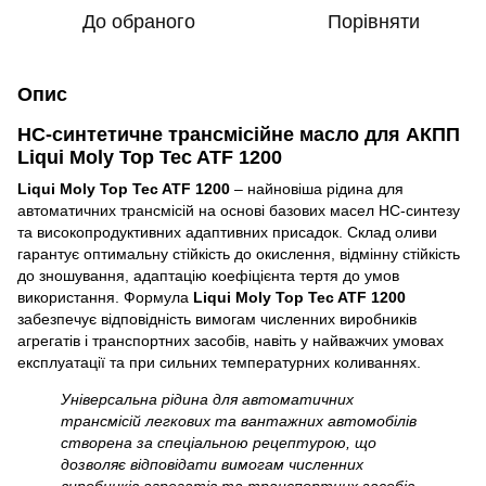
До обраного
Порівняти
Опис
НС-синтетичне трансмісійне масло для АКПП
Liqui Moly Top Tec ATF 1200
Liqui Moly Top Tec ATF 1200
– найновіша рідина для
автоматичних трансмісій на основі базових масел НС-синтезу
та високопродуктивних адаптивних присадок. Склад оливи
гарантує оптимальну стійкість до окислення, відмінну стійкість
до зношування, адаптацію коефіцієнта тертя до умов
використання. Формула
Liqui Moly Top Tec ATF 1200
забезпечує відповідність вимогам численних виробників
агрегатів і транспортних засобів, навіть у найважчих умовах
експлуатації та при сильних температурних коливаннях.
Універсальна рідина для автоматичних
трансмісій легкових та вантажних автомобілів
створена за спеціальною рецептурою, що
дозволяє відповідати вимогам численних
виробників агрегатів та транспортних засобів,