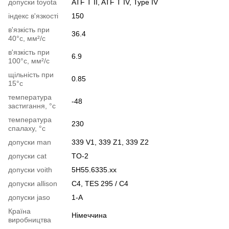
допуски toyota
ATF T II, ATF T IV, Type IV
індекс в'язкості
150
в'язкість при
36.4
40°c, мм²/с
в'язкість при
6.9
100°c, мм²/с
щільність при
0.85
15°c
температура
-48
застигання, °c
температура
230
спалаху, °c
допуски man
339 V1, 339 Z1, 339 Z2
допуски cat
TO-2
допуски voith
5H55.6335.xx
допуски allison
C4, TES 295 / C4
допуски jaso
1-A
Країна
Німеччина
виробництва