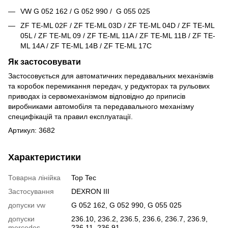
VW G 052 162 / G 052 990 / G 055 025
ZF TE-ML 02F / ZF TE-ML 03D / ZF TE-ML 04D / ZF TE-ML
05L / ZF TE-ML 09 / ZF TE-ML 11A / ZF TE-ML 11B / ZF TE-
ML 14A / ZF TE-ML 14B / ZF TE-ML 17C
Як застосовувати
Застосовується для автоматичних передавальних механізмів
та коробок перемикання передач, у редукторах та рульових
приводах із сервомеханізмом відповідно до приписів
виробниками автомобіля та передавального механізму
специфікацій та правил експлуатації.
Артикул: 3682
Характеристики
Товарна лінійка
Top Tec
Застосування
DEXRON III
допуски vw
G 052 162, G 052 990, G 055 025
допуски
236.10, 236.2, 236.5, 236.6, 236.7, 236.9,
mercedes
236.11, 236.91