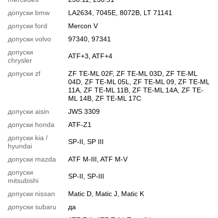
допуски bmw
LA2634, 7045E, 8072B, LT 71141
допуски ford
Mercon V
допуски volvo
97340, 97341
допуски
ATF+3, ATF+4
chrysler
допуски zf
ZF TE-ML 02F, ZF TE-ML 03D, ZF TE-ML
04D, ZF TE-ML 05L, ZF TE-ML 09, ZF TE-ML
11A, ZF TE-ML 11B, ZF TE-ML 14A, ZF TE-
ML 14B, ZF TE-ML 17C
допуски aisin
JWS 3309
допуски honda
ATF-Z1
допуски kia /
SP-II, SP III
hyundai
допуски mazda
ATF M-III, ATF M-V
допуски
SP-II, SP-III
mitsubishi
допуски nissan
Matic D, Matic J, Matic K
допуски subaru
да