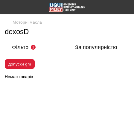
Моторні масла
dexosD
Фільтр
За популярністю
1
допуски gm
Немає товарів