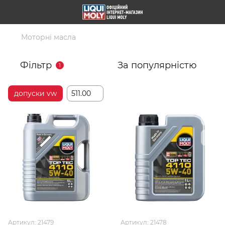
Моторні масла
Фільтр
За популярністю
1
допуски vw
511.00
Артикул: 21479
Артикул: 21478