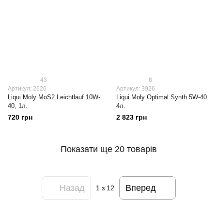
43
8
Артикул: 2626
Артикул: 3926
Liqui Moly МoS2 Leichtlauf 10W-
Liqui Moly Optimal Synth 5W-40
40, 1л.
4л.
720 грн
2 823 грн
Показати ще 20 товарів
Назад
Вперед
1
з 12