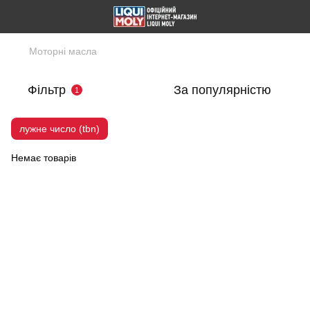
Моторні масла
Фільтр
За популярністю
1
лужне число (tbn)
Немає товарів