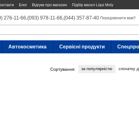
онтакти
Блог
Відгуки про магазин
Підбір масел Liqui Moly
9) 276-11-66,
(093) 978-11-66,
(044) 357-87-40
Передзвонити вам?
Автокосметика
Сервісні продукти
Спецпро
за популярністю
спочатку 
Сортування: