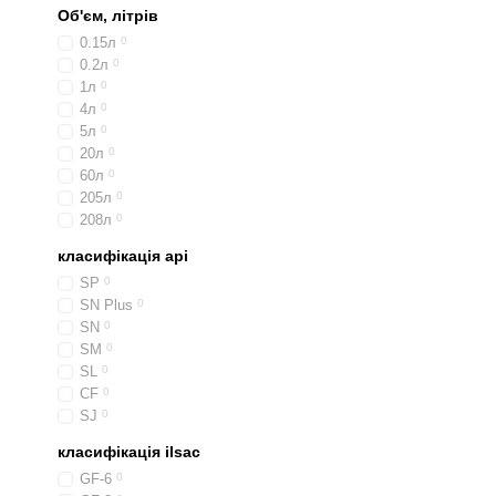
Об'єм, літрів
0.15л
0
0.2л
0
1л
0
4л
0
5л
0
20л
0
60л
0
205л
0
208л
0
класифікація api
SP
0
SN Plus
0
SN
0
SM
0
SL
0
CF
0
SJ
0
класифікація ilsac
GF-6
0