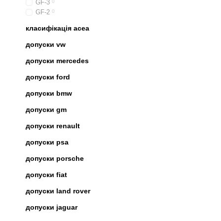
GF-3
0
GF-2
0
класифікація acea
допуски vw
допуски mercedes
допуски ford
допуски bmw
допуски gm
допуски renault
допуски psa
допуски porsche
допуски fiat
допуски land rover
допуски jaguar