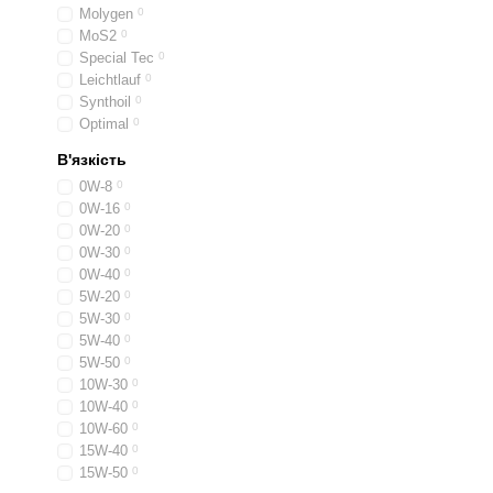
Molygen
0
МoS2
0
Special Tec
0
Leichtlauf
0
Synthoil
0
Optimal
0
В'язкість
0W-8
0
0W-16
0
0W-20
0
0W-30
0
0W-40
0
5W-20
0
5W-30
0
5W-40
0
5W-50
0
10W-30
0
10W-40
0
10W-60
0
15W-40
0
15W-50
0