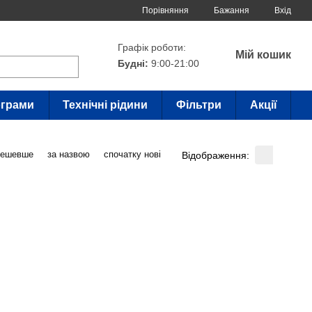
Порівняння
Бажання
Вхід
Графік роботи:
Мій кошик
Будні:
9:00-21:00
грами
Технічні рідини
Фільтри
Акції
дешевше
за назвою
спочатку нові
Відображення: