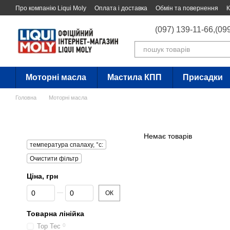
Перейти до основного контенту
Про компанію Liqui Moly
Оплата і доставка
Обмін та повернення
К
(097) 139-11-66,
(09
Моторні масла
Мастила КПП
Присадки
Головна
Моторні масла
Немає товарів
температура спалаху, °c:
Очистити фільтр
Ціна, грн
Від Ціна, грн
До Ціна, грн
ОК
Товарна лінійка
Top Tec
0