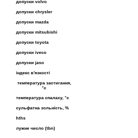
допуски volvo
допуски chrysler
допуски mazda
допуски mitsubishi
допуски toyota
допуски iveco
допуски jaso
індекс в'язкості
температура застигання,
°c
температура спалаху, °c
сульфатна зольність, %
hths
лужне число (tbn)