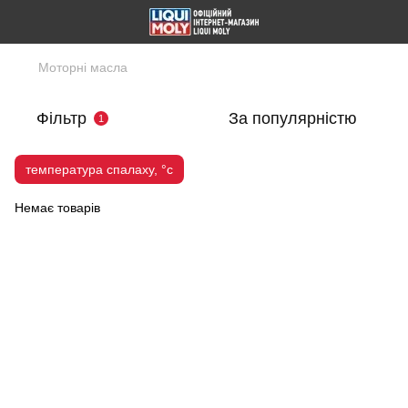
Моторні масла
Фільтр
За популярністю
1
температура спалаху, °c
Немає товарів