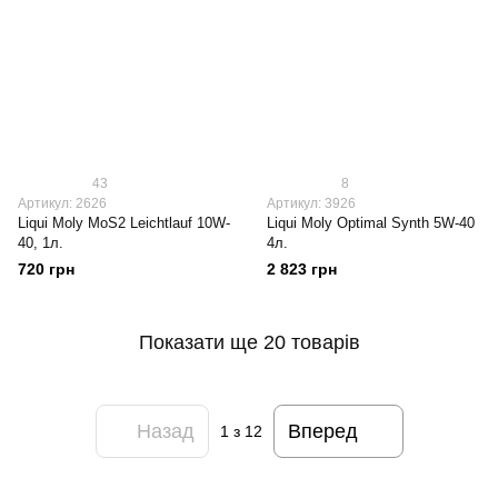
43
8
Артикул: 2626
Артикул: 3926
Liqui Moly МoS2 Leichtlauf 10W-
Liqui Moly Optimal Synth 5W-40
40, 1л.
4л.
720 грн
2 823 грн
Показати ще 20 товарів
Назад
Вперед
1
з 12