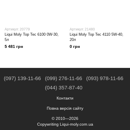
Артикул: 20779
Артикул: 21480
Liqui Moly Top Tec 6100 0W-30,
Liqui Moly Top Tec 4110 5W-40,
5л
20л
5 481 грн
0 грн
(097) 139-11-66
(099) 276-11-66
(093) 978-11-66
(044) 357-87-40
Контакти
Повна версія сайту
© 2010—2026
Copywriting Liqui-moly.com.ua