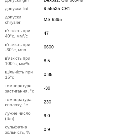
допуски fiat
9.55535-CR1
допуски
MS-6395
chrysler
в'язкість при
47
40°c, мм²/с
в'язкість при
6600
-30°c, мпа
в'язкість при
8.5
100°c, мм²/с
щільність при
0.85
15°c
температура
-39
застигання, °c
температура
230
спалаху, °c
лужне число
9.0
(tbn)
сульфатна
0.9
зольність, %