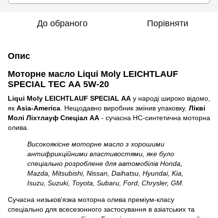
До обраного
Порівняти
Опис
Моторне масло Liqui Moly LEICHTLAUF
SPECIAL TEC АА 5W-20
Liqui Moly LEICHTLAUF SPECIAL АА
у народі широко відомо,
як
Asia-America
. Нещодавно виробник змінив упаковку.
Лікві
Молі Ліхтлауф Спеціал АА
- сучасна НС-синтетична моторна
олива.
Високоякісне моторне масло з хорошими
антифрикційними властивостями, яке було
спеціально розроблене для автомобілів Honda,
Mazda, Mitsubishi, Nissan, Daihatsu, Hyundai, Kia,
Isuzu, Suzuki, Toyota, Subaru, Ford, Chrysler, GM.
Сучасна низьков'язка моторна олива преміум-класу
спеціально для всесезонного застосування в азіатських та