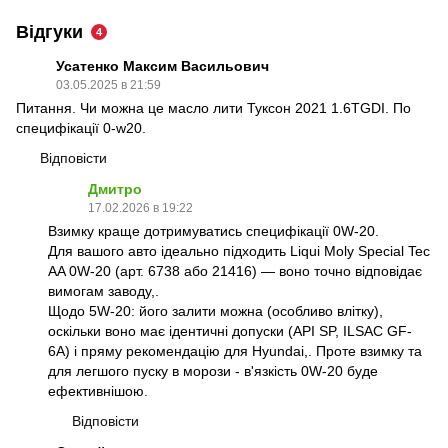
Відгуки
4
Усатенко Максим Васильович
03.05.2025 в 21:59
Питання. Чи можна це масло лити Туксон 2021 1.6TGDI. По
специфікації 0-w20.
Відповісти
Дмитро
17.02.2026 в 19:22
Взимку краще дотримуватись специфікації 0W-20.
Для вашого авто ідеально підходить Liqui Moly Special Tec
AA 0W-20 (арт. 6738 або 21416) — воно точно відповідає
вимогам заводу,.
Щодо 5W-20: його залити можна (особливо влітку),
оскільки воно має ідентичні допуски (API SP, ILSAC GF-
6A) і пряму рекомендацію для Hyundai,. Проте взимку та
для легшого пуску в морози - в'язкість 0W-20 буде
ефективнішою.
Відповісти