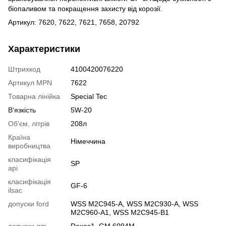
біопаливом та покращення захисту від корозії.
Артикул: 7620, 7622, 7621, 7658, 20792
Характеристики
Штрихкод
4100420076220
Артикул MPN
7622
Товарна лінійка
Special Tec
В'язкість
5W-20
Об'єм, літрів
208л
Країна
Німеччина
виробництва
класифікація
SP
api
класифікація
GF-6
ilsac
допуски ford
WSS M2C945-A, WSS M2C930-A, WSS
M2C960-A1, WSS M2C945-B1
допуски gm
Dexos1, GM 6094M