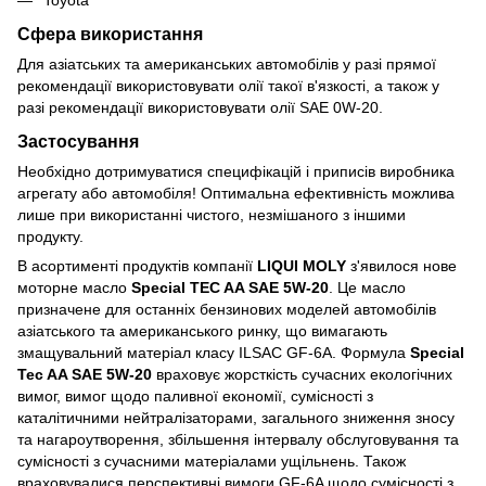
Сфера використання
Для азіатських та американських автомобілів у разі прямої
рекомендації використовувати олії такої в'язкості, а також у
разі рекомендації використовувати олії SAE 0W-20.
Застосування
Необхідно дотримуватися специфікацій і приписів виробника
агрегату або автомобіля! Оптимальна ефективність можлива
лише при використанні чистого, незмішаного з іншими
продукту.
В асортименті продуктів компанії
LIQUI MOLY
з'явилося нове
моторне масло
Special TEC AA SAE 5W-20
. Це масло
призначене для останніх бензинових моделей автомобілів
азіатського та американського ринку, що вимагають
змащувальний матеріал класу ILSAC GF-6A. Формула
Special
Tec AA SAE 5W-20
враховує жорсткість сучасних екологічних
вимог, вимог щодо паливної економії, сумісності з
каталітичними нейтралізаторами, загального зниження зносу
та нагароутворення, збільшення інтервалу обслуговування та
сумісності з сучасними матеріалами ущільнень. Також
враховувалися перспективні вимоги GF-6A щодо сумісності з