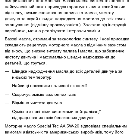
американських автомобілях. Базові масла синтез-технології та
найсучасніший пакет присадок гарантують винятковий захист
від зносу, низьке споживання палива та масла, чистоту
двигуна та вкрай швидке надходження мастила до всіх точок
змащування (відмінну прокачуваність). Залежно від інструкції
виробника, можна реалізувати інтервали заміни.
Базові масла, отримані за технологією синтезу, і нові присадки
складають рецептуру моторного масла з відмінним захистом
від зносу, що знижує витрату палива і масла, що забезпечує
чистоту двигуна і максимально швидке надходження до
деталей, що труться.
Швидке надходження масла до всіх деталей двигуна за
низьких температур
Найвищі показники паливної економії
Скорочує емісію вихлопних газів
Відмінна чистота двигуна
Сумісно з новітніми системами нейтралізації
відпрацьованих газів бензинових двигунів
Моторне масло Special Tec АА 5W-20 відповідає спеціальним
вимогам азіатських та американських виробників, тому його