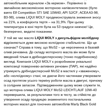
автомобільним журналом «За кермом». Порівняно із
звичайною високоякісною моторною напівсинтетикою (було
взято Elf Competition STI SAE 10W40; API SJ/CF; ACEA A3-98,
B3-98), олива LIQUI MOLY продемонструвала зниження зносу
на 21%, а коефіцієнта тертя – на 31,9%. При цьому
температура в зоні тертя була на 53 градуси нижчою! Це,
безперечно, видатні показники.
У той же час масло
LIQUI MOLY з дисульфідом молібдену
відрізняються дуже високою колоїдною стабільністю. Що це
означає? Справа в тому, що MoS2 – це нерозчинна в базовій
оливі речовина. До складу моторного масла він може бути
введений тільки в дрібнодисперсному (тонко подрібненому)
вигляді. Компанія LIQUI MOLY є розробником унікальної
композиції поверхнево-активних речовин (ПАР), які надійно
утримують дрібнодисперсний MoS2 в мастилі у «зваженому»,
або «колоїдному» стані, не даючи його частинкам утворювати
осад протягом усього терміну роботи масла в двигуні, причому
із солідним запасом. Підтвердженням цьому може служити те,
що моторна олива LIQUI MOLY MoS2-LEICHTLAUF 10W-40
перевершила, за результатами того ж тесту, за стійкістю до
утворення осаду продукцію знаменитого постачальника
моторних масел для гоночних автомобілів Marly Black Gold