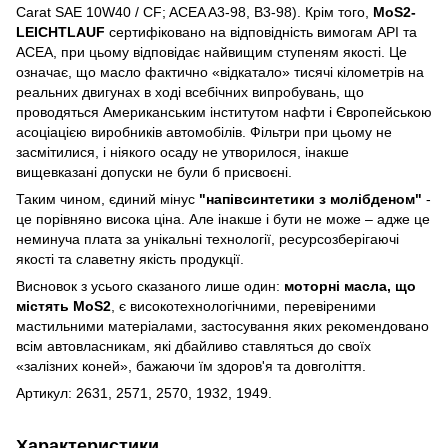
Carat SAE 10W40 / CF; ACEA A3-98, B3-98). Крім того,
MoS2-
LEICHTLAUF
сертифіковано на відповідність вимогам API та
ACEA, при цьому відповідає найвищим ступеням якості. Це
означає, що масло фактично «відкатало» тисячі кілометрів на
реальних двигунах в ході всебічних випробувань, що
проводяться Американським інститутом нафти і Європейською
асоціацією виробників автомобілів. Фільтри при цьому не
засмітилися, і ніякого осаду не утворилося, інакше
вищевказані допуски не були б присвоєні.
Таким чином, єдиний мінус
"напівсинтетики з молібденом"
-
це порівняно висока ціна. Але інакше і бути не може – адже це
неминуча плата за унікальні технології, ресурсозберігаючі
якості та славетну якість продукції.
Висновок з усього сказаного лише один:
моторні масла, що
містять MoS2
, є високотехнологічними, перевіреними
мастильними матеріалами, застосування яких рекомендовано
всім автовласникам, які дбайливо ставляться до своїх
«залізних коней», бажаючи їм здоров'я та довголіття.
Артикул: 2631, 2571, 2570, 1932, 1949.
Характеристики