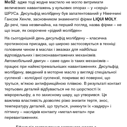
MoS2
: адже тоді жодне мастило не могло витримати
величезних навантажень у кульових опорах – у «серці»
ШРУСа. Дисульфід молібдену був запатентований у Німеччині
Гансом Хенле, засновником знаменитої фірми
LIQUI MOLY
.
До речі, така незвичайна, на перший погляд, назва фірми – не
що інше, як скорочене «рідкий молібден»
На сьогоднішній день дисульфід молібдену – класична
протизносна присадка, що широко застосовується в техніці:
головним чином в маслах і змазках для найбільш
відповідальних і високонавантажених механізмів.
Автомобільний двигун – саме один із таких механізмів –
працює при найекстремальніших навантаженнях. Дисульфід
молібдену, введений в моторне масло у вигляді спеціальної
суспензії - колоїдної суспензії, покриває всі поверхні, що
труться, м'якою антифрикційною плівкою. В результаті контакт
тертьових деталей відбувається не по шорсткості їх
мікрорельєфу, а по захисному шару, що утворився. Ця
важлива властивість дозволяє різко знизити тертя, знос,
температуру деталей, що труться, уникнути їх «задиру» і
піттингу – наслідків контакту «метал-метал» при
перевантаженнях.