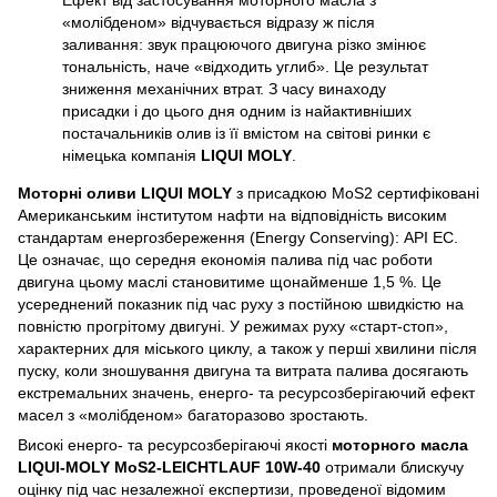
Ефект від застосування моторного масла з
«молібденом» відчувається відразу ж після
заливання: звук працюючого двигуна різко змінює
тональність, наче «відходить углиб». Це результат
зниження механічних втрат. З часу винаходу
присадки і до цього дня одним із найактивніших
постачальників олив із її вмістом на світові ринки є
німецька компанія
LIQUI MOLY
.
Моторні оливи LIQUI MOLY
з присадкою MoS2 сертифіковані
Американським інститутом нафти на відповідність високим
стандартам енергозбереження (Energy Conserving): API EC.
Це означає, що середня економія палива під час роботи
двигуна цьому маслі становитиме щонайменше 1,5 %. Це
усереднений показник під час руху з постійною швидкістю на
повністю прогрітому двигуні. У режимах руху «старт-стоп»,
характерних для міського циклу, а також у перші хвилини після
пуску, коли зношування двигуна та витрата палива досягають
екстремальних значень, енерго- та ресурсозберігаючий ефект
масел з «молібденом» багаторазово зростають.
Високі енерго- та ресурсозберігаючі якості
моторного масла
LIQUI-MOLY MoS2-LEICHTLAUF 10W-40
отримали блискучу
оцінку під час незалежної експертизи, проведеної відомим