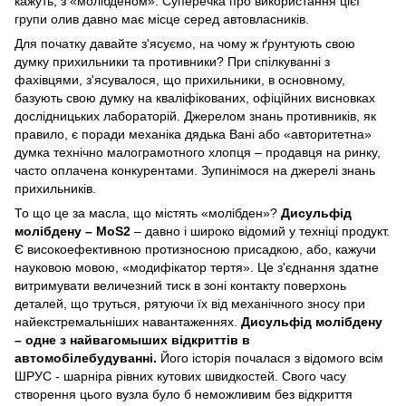
кажуть, з «молібденом». Суперечка про використання цієї
групи олив давно має місце серед автовласників.
Для початку давайте з'ясуємо, на чому ж ґрунтують свою
думку прихильники та противники? При спілкуванні з
фахівцями, з'ясувалося, що прихильники, в основному,
базують свою думку на кваліфікованих, офіційних висновках
дослідницьких лабораторій. Джерелом знань противників, як
правило, є поради механіка дядька Вані або «авторитетна»
думка технічно малограмотного хлопця – продавця на ринку,
часто оплачена конкурентами. Зупинімося на джерелі знань
прихильників.
То що це за масла, що містять «молібден»?
Дисульфід
молібдену – MoS2
– давно і широко відомий у техніці продукт.
Є високоефективною протизносною присадкою, або, кажучи
науковою мовою, «модифікатор тертя». Це з'єднання здатне
витримувати величезний тиск в зоні контакту поверхонь
деталей, що труться, рятуючи їх від механічного зносу при
найекстремальніших навантаженнях.
Дисульфід молібдену
– одне з найвагомыших відкриттів в
автомобілебудуванні.
Його історія почалася з відомого всім
ШРУС - шарніра рівних кутових швидкостей. Свого часу
створення цього вузла було б неможливим без відкриття