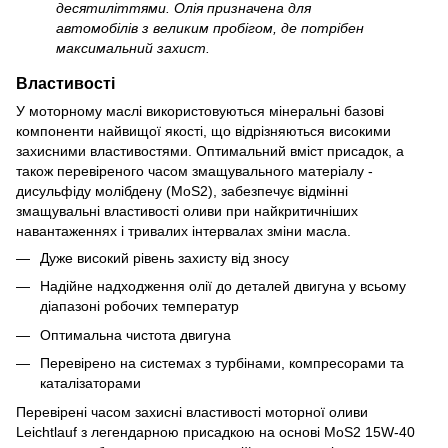
десятиліттями. Олія призначена для
автомобілів з великим пробігом, де потрібен
максимальний захист.
Властивості
У моторному маслі використовуються мінеральні базові
компоненти найвищої якості, що відрізняються високими
захисними властивостями. Оптимальний вміст присадок, а
також перевіреного часом змащувального матеріалу -
дисульфіду молібдену (MoS2), забезпечує відмінні
змащувальні властивості оливи при найкритичніших
навантаженнях і тривалих інтервалах зміни масла.
Дуже високий рівень захисту від зносу
Надійне надходження олії до деталей двигуна у всьому
діапазоні робочих температур
Оптимальна чистота двигуна
Перевірено на системах з турбінами, компресорами та
каталізаторами
Перевірені часом захисні властивості моторної оливи
Leichtlauf з легендарною присадкою на основі MoS2 15W-40