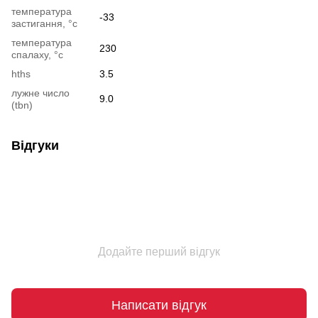
температура
-33
застигання, °c
температура
230
спалаху, °c
hths
3.5
лужне число
9.0
(tbn)
Відгуки
Додайте перший відгук
Написати відгук