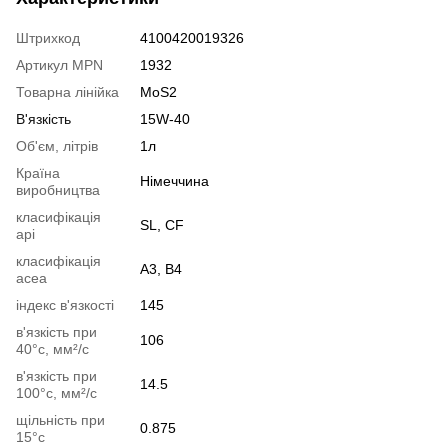
Штрихкод
4100420019326
Артикул MPN
1932
Товарна лінійка
МoS2
В'язкість
15W-40
Об'єм, літрів
1л
Країна
Німеччина
виробництва
класифікація
SL, CF
api
класифікація
A3, B4
acea
індекс в'язкості
145
в'язкість при
106
40°c, мм²/с
в'язкість при
14.5
100°c, мм²/с
щільність при
0.875
15°c