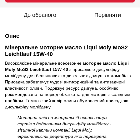
До обраного
Порівняти
Опис
Мінеральне моторне масло Liqui Moly MoS2
Leichtlauf 15W-40
Високоякісне мінеральне всесезонне
моторне масло Liqui
Moly MoS2 Leichtlauf 15W-40
з присадкою дисульфіду
молібдену для бензинових та дизельних двигунів автомобілів.
Присадка забезпечує чудові антифрикційні та антизадирні
властивості оливи. Подовжує ресурс двигуна, особливо
рекомендовано на період обкатки та для моторів із солідним
пробігом. Темно-сірий колір оливи обумовлений присадкою
дисульфіду молібдену.
Моторна олія на мінеральній основі вищих
сортів з додаванням дисульфіду молібдену -
візитної картки компанії Liqui Moly,
ефективність рецептури якої перевірена