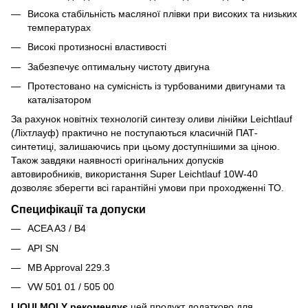
Висока стабільність масляної плівки при високих та низьких
температурах
Високі протизносні властивості
Забезпечує оптимальну чистоту двигуна
Протестовано на сумісність із турбованими двигунами та
каталізатором
За рахунок новітніх технологій синтезу оливи лінійки Leichtlauf
(Ліхтлауф) практично не поступаються класичній ПАТ-
синтетиці, залишаючись при цьому доступнішими за ціною.
Також завдяки наявності оригінальних допусків
автовиробників, використання Super Leichtlauf 10W-40
дозволяє зберегти всі гарантійні умови при проходженні ТО.
Специфікації та допуски
ACEA A3 / B4
API SN
MB Approval 229.3
VW 501 01 / 505 00
LIQUI MOLY рекомендує
цей продукт додатково для