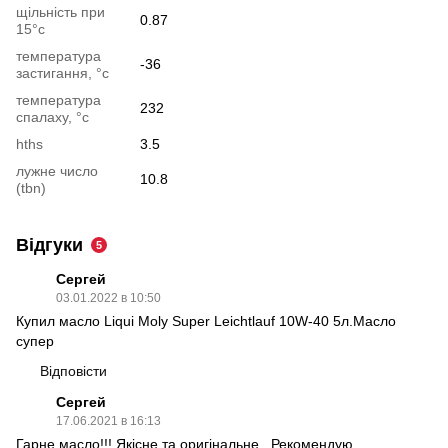
щільність при
0.87
15°c
температура
-36
застигання, °c
температура
232
спалаху, °c
hths
3.5
лужне число
10.8
(tbn)
Відгуки
5
Сергей
03.01.2022 в 10:50
Купил масло Liqui Moly Super Leichtlauf 10W-40 5л.Масло
супер
Відповісти
Сергей
17.06.2021 в 16:13
Гарне масло!!! Якісне та оригінальне...Рекомендую