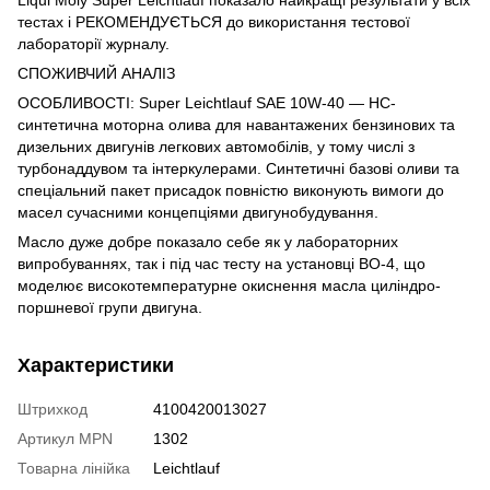
Liqui Moly Super Leichtlauf показало найкращі результати у всіх
тестах і РЕКОМЕНДУЄТЬСЯ до використання тестової
лабораторії журналу.
СПОЖИВЧИЙ АНАЛІЗ
ОСОБЛИВОСТІ: Super Leichtlauf SAE 10W-40 — HC-
синтетична моторна олива для навантажених бензинових та
дизельних двигунів легкових автомобілів, у тому числі з
турбонаддувом та інтеркулерами. Синтетичні базові оливи та
спеціальний пакет присадок повністю виконують вимоги до
масел сучасними концепціями двигунобудування.
Масло дуже добре показало себе як у лабораторних
випробуваннях, так і під час тесту на установці ВО-4, що
моделює високотемпературне окиснення масла циліндро-
поршневої групи двигуна.
Характеристики
Штрихкод
4100420013027
Артикул MPN
1302
Товарна лінійка
Leichtlauf