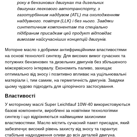
року в бензинових двигунах та дизельних
двигунах легкового автотранспорту, з
газотурбінним наддувом (ATL) та охолодженням
наддувного. повітря (LLK) і без нього. Завдяки
синтетичним компонентам та спеціально
підібраним присадкам цей продукт відповідає
вимогам найсучасніших концепцій двигунів.
Моторне масло з добрими антифрикційними властивостями
на основі технології синтезу. Для високих вимог сучасних та
потужних бензинових та дизельних двигунів без збільшеного
міжсервісного інтервалу. Економить паливо, захищає
оптимально від зносу і позитивно впливає на ущільнювальні
матеріали і, тим самим, на герметичність двигунів. Завдяки
цьому чудово підходить для цілорічного застосування.
Властивості
У моторному маслі Super Leichtlauf 10W-40 використовуються
базові компоненти, вироблені за новітніми технологіями
синтезу і що відрізняються найвищими захисними
властивостями. Масло містить сучасний пакет присадок, який
забезпечує високий рівень захисту від зносу та гарантує
стабільне надходження оливи до всіх деталей двигуна.