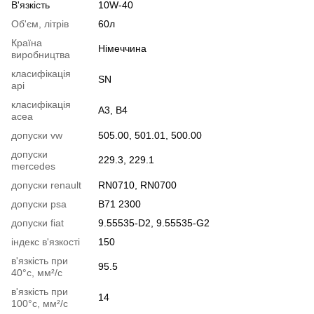
В'язкість
10W-40
Об'єм, літрів
60л
Країна
Німеччина
виробництва
класифікація
SN
api
класифікація
A3, B4
acea
допуски vw
505.00, 501.01, 500.00
допуски
229.3, 229.1
mercedes
допуски renault
RN0710, RN0700
допуски psa
B71 2300
допуски fiat
9.55535-D2, 9.55535-G2
індекс в'язкості
150
в'язкість при
95.5
40°c, мм²/с
в'язкість при
14
100°c, мм²/с