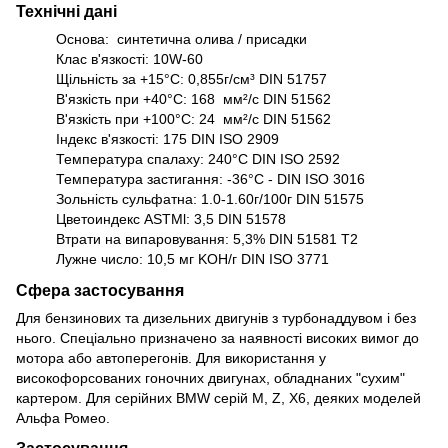
Технічні дані
Основа: синтетична олива / присадки
Клас в'язкості: 10W-60
Щільність за +15°C: 0,855г/см³ DIN 51757
В'язкість при +40°C: 168 мм²/с DIN 51562
В'язкість при +100°C: 24 мм²/с DIN 51562
Індекс в'язкості: 175 DIN ISO 2909
Температура спалаху: 240°C DIN ISO 2592
Температура застигання: -36°C - DIN ISO 3016
Зольність сульфатна: 1.0-1.60г/100г DIN 51575
Цветоиндекс ASTMl: 3,5 DIN 51578
Втрати на випаровування: 5,3% DIN 51581 T2
Лужне число: 10,5 мг KOH/г DIN ISO 3771
Сфера застосування
Для бензинових та дизельних двигунів з турбонаддувом і без
нього. Спеціально призначено за наявності високих вимог до
мотора або автоперегонів. Для використання у
високофорсованих гоночних двигунах, обладнаних "сухим"
картером. Для серійних BMW серій М, Z, X6, деяких моделей
Альфа Ромео.