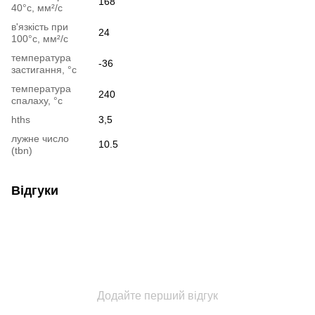
168
40°c, мм²/с
в'язкість при
24
100°c, мм²/с
температура
-36
застигання, °c
температура
240
спалаху, °c
hths
3,5
лужне число
10.5
(tbn)
Відгуки
Додайте перший відгук