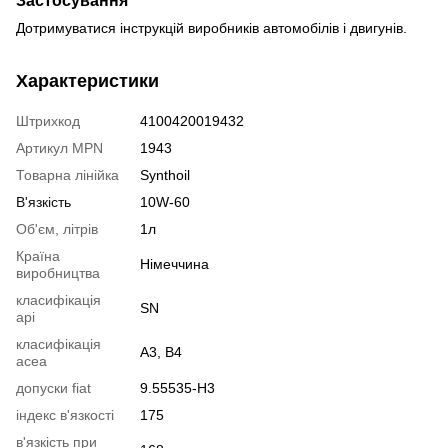
Застосування
Дотримуватися інструкцій виробників автомобілів і двигунів.
Характеристики
Штрихкод
4100420019432
Артикул MPN
1943
Товарна лінійка
Synthoil
В'язкість
10W-60
Об'єм, літрів
1л
Країна
Німеччина
виробництва
класифікація
SN
api
класифікація
A3, B4
acea
допуски fiat
9.55535-H3
індекс в'язкості
175
в'язкість при