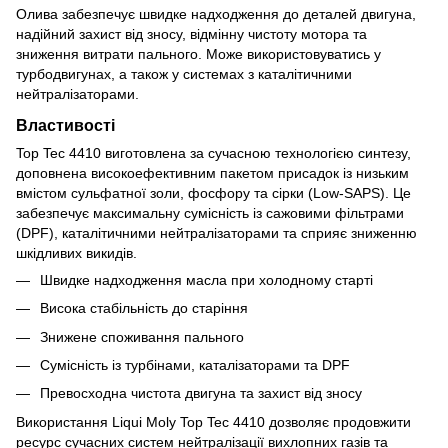
Олива забезпечує швидке надходження до деталей двигуна,
надійний захист від зносу, відмінну чистоту мотора та
зниження витрати пального. Може використовуватись у
турбодвигунах, а також у системах з каталітичними
нейтралізаторами.
Властивості
Top Tec 4410 виготовлена за сучасною технологією синтезу,
доповнена високоефективним пакетом присадок із низьким
вмістом сульфатної золи, фосфору та сірки (Low-SAPS). Це
забезпечує максимальну сумісність із сажовими фільтрами
(DPF), каталітичними нейтралізаторами та сприяє зниженню
шкідливих викидів.
Швидке надходження масла при холодному старті
Висока стабільність до старіння
Знижене споживання пального
Сумісність із турбінами, каталізаторами та DPF
Превосходна чистота двигуна та захист від зносу
Використання Liqui Moly Top Tec 4410 дозволяє продовжити
ресурс сучасних систем нейтралізації вихлопних газів та