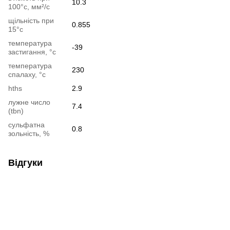
10.3
100°c, мм²/с
щільність при
0.855
15°c
температура
-39
застигання, °c
температура
230
спалаху, °c
hths
2.9
лужне число
7.4
(tbn)
сульфатна
0.8
зольність, %
Відгуки