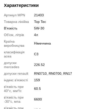
Характеристики
Артикул MPN
21403
Товарна лінійка
Top Tec
В'язкість
5W-30
Об'єм, літрів
4л
Країна
Німеччина
виробництва
класифікація
C3
acea
допуски
226.52
mercedes
допуски renault
RN0710, RN0700, RN17
індекс в'язкості
159
в'язкість при
60.5
40°c, мм²/с
в'язкість при
6600
-30°c, мпа
в'язкість при