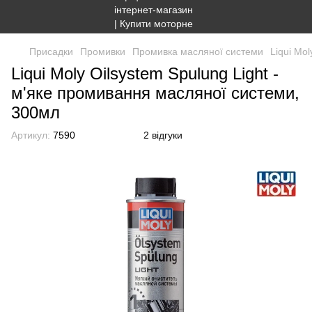
Присадки
Промивки
Промивка масляної системи
Liqui Mo
Liqui Moly Oilsystem Spulung Light -
м'яке промивання масляної системи,
300мл
Артикул:
7590
2 відгуки