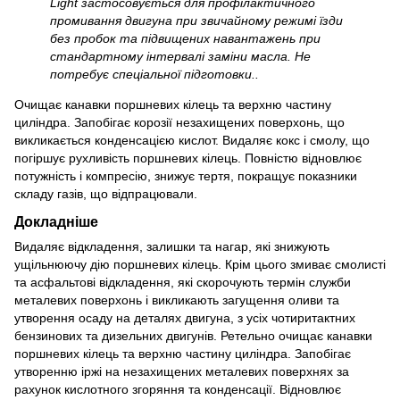
Light застосовується для профілактичного
промивання двигуна при звичайному режимі їзди
без пробок та підвищених навантажень при
стандартному інтервалі заміни масла. Не
потребує спеціальної підготовки..
Очищає канавки поршневих кілець та верхню частину
циліндра. Запобігає корозії незахищених поверхонь, що
викликається конденсацією кислот. Видаляє кокс і смолу, що
погіршує рухливість поршневих кілець. Повністю відновлює
потужність і компресію, знижує тертя, покращує показники
складу газів, що відпрацювали.
Докладніше
Видаляє відкладення, залишки та нагар, які знижують
ущільнюючу дію поршневих кілець. Крім цього змиває смолисті
та асфальтові відкладення, які скорочують термін служби
металевих поверхонь і викликають загущення оливи та
утворення осаду на деталях двигуна, з усіх чотиритактних
бензинових та дизельних двигунів. Ретельно очищає канавки
поршневих кілець та верхню частину циліндра. Запобігає
утворенню іржі на незахищених металевих поверхнях за
рахунок кислотного згоряння та конденсації. Відновлює