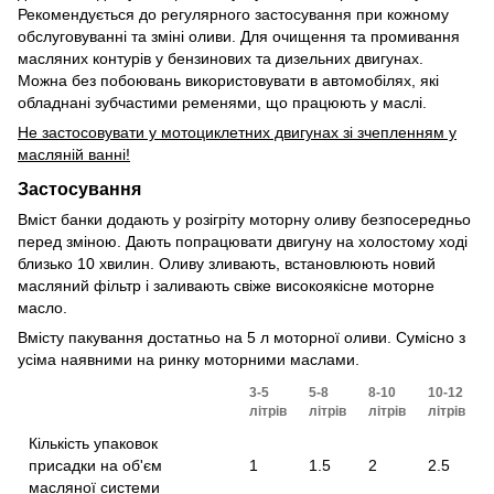
Рекомендується до регулярного застосування при кожному
обслуговуванні та зміні оливи. Для очищення та промивання
масляних контурів у бензинових та дизельних двигунах.
Можна без побоювань використовувати в автомобілях, які
обладнані зубчастими ременями, що працюють у маслі.
Не застосовувати у мотоциклетних двигунах зі зчепленням у
масляній ванні!
Застосування
Вміст банки додають у розігріту моторну оливу безпосередньо
перед зміною. Дають попрацювати двигуну на холостому ході
близько 10 хвилин. Оливу зливають, встановлюють новий
масляний фільтр і заливають свіже високоякісне моторне
масло.
Вмісту пакування достатньо на 5 л моторної оливи. Сумісно з
усіма наявними на ринку моторними маслами.
3-5
5-8
8-10
10-12
літрів
літрів
літрів
літрів
Кількість упаковок
присадки на об'єм
1
1.5
2
2.5
масляної системи