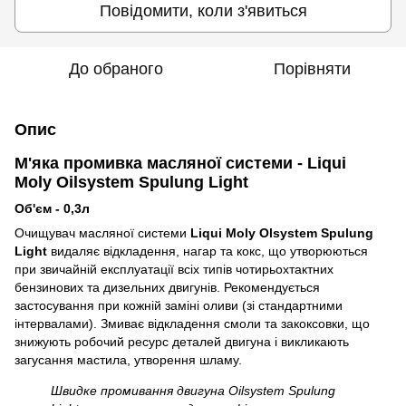
Повідомити, коли з'явиться
До обраного
Порівняти
Опис
М'яка промивка масляної системи - Liqui
Moly Oilsystem Spulung Light
Об'єм - 0,3л
Очищувач масляної системи
Liqui Moly Olsystem Spulung
Light
видаляє відкладення, нагар та кокс, що утворюються
при звичайній експлуатації всіх типів чотирьохтактних
бензинових та дизельних двигунів. Рекомендується
застосування при кожній заміні оливи (зі стандартними
інтервалами). Змиває відкладення смоли та закоксовки, що
знижують робочий ресурс деталей двигуна і викликають
загусання мастила, утворення шламу.
Швидке промивання двигуна Oilsystem Spulung