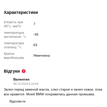
Характеристики
в'язкість при
7
40°c, мм²/с
температура
-45
застигання, °c
температура
63
спалаху, °c
Країна
Німеччина
виробництва
Відгуки
2
Валентин
08.10.2020 в 18:04
Залил перед заменой масла, слил старое и залил новое, пока
все нравится. Моей BMW понравилась данная промывка.
Відповісти