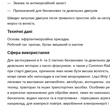
Змазка та антикорозійний захист
Призначений для бензинових та дизельних двигунів
Швидко запускає двигуни після тривалого простою або за несп
мороз та вогкість.
Технічні дані
Основа: ефір/антикорозійна присадка.
Робочий газ: пропан, бутан змішаний із азотом
Сфера використання
Для застосування в 4- та 2-тактних бензинових та дизельних дв
дизельних моторах з насос-форсункою, а також у Common-Rail
при старті двигуна, причиною яких може бути висока вологість,
мокрі свічки або неполадки в системі впорскування. Liqui Moly S
легкових та вантажних автомобілях, автобусах, мотоциклах, чо
техніці, тракторах та інших транспортних засобах. Особливо р
в агрегатах призначених для обробки землі, таких як газоноко
бензопили, водяні насоси та в портативних - пересувних агрега
наприклад, для компресії повітря, вироблення електроенергії і т.д