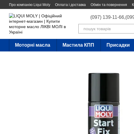
Перейти до основного контенту
Про компанію Liqui Moly
Оплата і доставка
Обмін та повернення
К
(097) 139-11-66,
(09
Моторні масла
Мастила КПП
Присадки