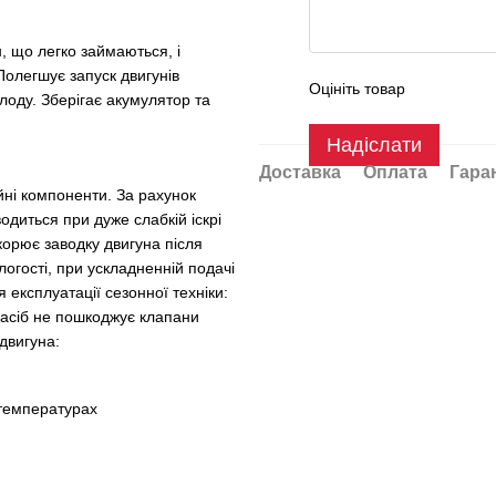
н, що легко займаються, і
Полегшує запуск двигунів
Оцініть товар
лоду. Зберігає акумулятор та
Надіслати
Доставка
Оплата
Гара
ійні компоненти. За рахунок
водиться при дуже слабкій іскрі
скорює заводку двигуна після
огості, при ускладненній подачі
експлуатації сезонної техніки:
 Засіб не пошкоджує клапани
 двигуна:
 температурах