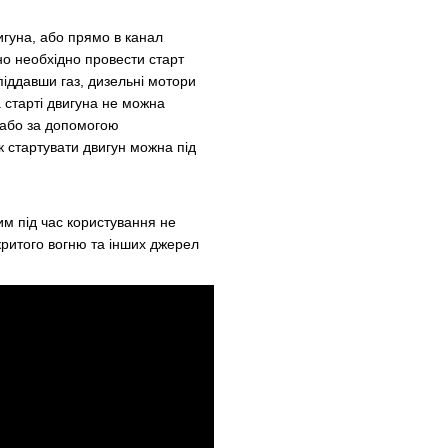
игуна, або прямо в канал
но необхідно провести старт
 піддавши газ, дизельні мотори
а старті двигуна не можна
 або за допомогою
к стартувати двигун можна під
цим під час користування не
дкритого вогню та інших джерел