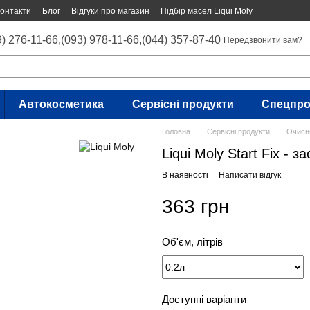
онтакти
Блог
Відгуки про магазин
Підбір масел Liqui Moly
9) 276-11-66,
(093) 978-11-66,
(044) 357-87-40
Передзвонити вам?
Автокосметика
Сервісні продукти
Спецпро
Головна
Сервісні продукти
Очисн
Liqui Moly Start Fix - 
В наявності
Написати відгук
363 грн
Об'єм, літрів
Доступні варіанти