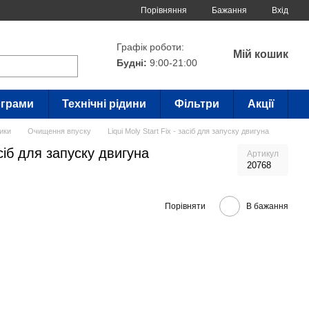
Порівняння
Бажання
Вхід
Графік роботи:
Мій кошик
Будні:
9:00-21:00
грами
Технічні рідини
Фільтри
Акції
ики
Очищення впуску
Liqui Moly Start Fix - засіб для запуску двигуна
засіб для запуску двигуна
Артикул
20768
Порівняти
В бажання