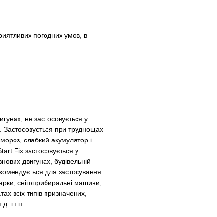
риятливих погодних умов, в
игунах, не застосовується у
. Застосовується при труднощах
 мороз, слабкий акумулятор і
tart Fix застосовується у
внових двигунах, будівельній
екомендується для застосування
сарки, снігоприбиральні машини,
тах всіх типів призначених,
. і т.п.