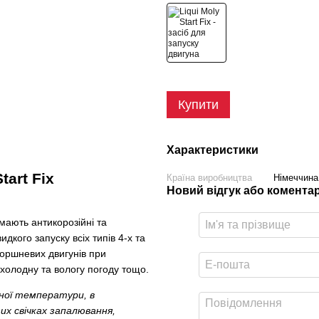
Купити
Характеристики
tart Fix
Країна виробництва
Німеччина
Новий відгук або комента
мають антикорозійні та
дкого запуску всіх типів 4-х та
поршневих двигунів при
 холодну та вологу погоду тощо.
ної температури, в
их свічках запалювання,