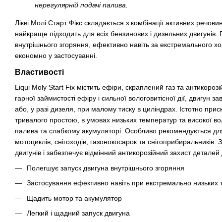
нерегулярній подачі палива.
Лікві Молі Старт Фікс складається з комбінації активних речови
найкраще підходить для всіх бензинових і дизельних двигунів. 
внутрішнього згоряння, ефективно навіть за екстремального хо
економно у застосуванні.
Властивості
Liqui Moly Start Fix містить ефіри, скраплений газ та антикороз
гарної займистості ефіру і сильної вологовитісної дії, двигун за
або, у разі дизеля, при малому тиску в циліндрах. Істотно при
тривалого простою, в умовах низьких температур та високої вол
палива та слабкому акумуляторі. Особливо рекомендується для 
мотоциклів, снігоходів, газонокосарок та снігоприбиральників.
двигунів і забезпечує відмінний антикорозійний захист деталей
Полегшує запуск двигуна внутрішнього згоряння
Застосування ефективно навіть при екстремально низьких
Щадить мотор та акумулятор
Легкий і щадний запуск двигуна