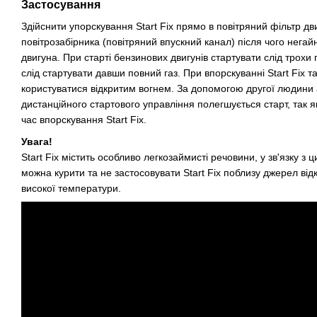
Застосування
Здійснити упорскування Start Fix прямо в повітряний фільтр дв
повітрозабірника (повітряний впускний канал) після чого негай
двигуна. При старті бензинових двигунів стартувати слід трохи
слід стартувати давши повний газ. При впорскуванні Start Fix т
користуватися відкритим вогнем. За допомогою другої людини
дистанційного стартового управління полегшується старт, так я
час впорскування Start Fix.
Увага!
Start Fix містить особливо легкозаймисті речовини, у зв'язку з 
можна курити та не застосовувати Start Fix поблизу джерел ві
високої температури.