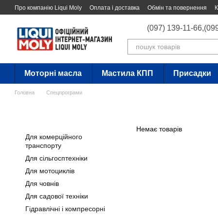
Перейти до основного контенту
Про компанію Liqui Moly
Оплата і доставка
Обмін та повернення
К
(097) 139-11-66,
(09
Моторні масла
Мастила КПП
Присадки
Головна
Спецпрограми
Немає товарів
Для комерційного
транспорту
Для сільгосптехніки
Для мотоциклів
Для човнів
Для садової техніки
Гідравлічні і компресорні