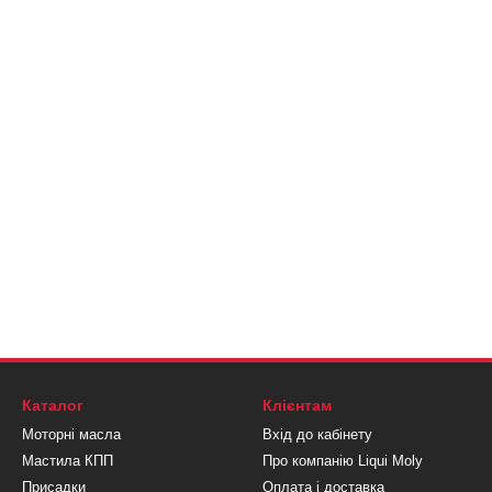
Каталог
Клієнтам
Моторні масла
Вхід до кабінету
Мастила КПП
Про компанію Liqui Moly
Присадки
Оплата і доставка