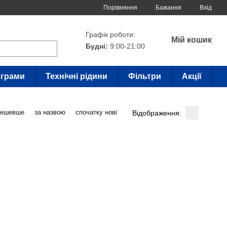
Порівняння
Бажання
Вхід
Графік роботи:
Мій кошик
Будні:
9:00-21:00
грами
Технічні рідини
Фільтри
Акції
дешевше
за назвою
спочатку нові
Відображення: