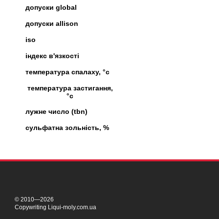
допуски global
допуски allison
iso
індекс в'язкості
температура спалаху, °c
температура застигання,
°c
лужне число (tbn)
сульфатна зольність, %
© 2010—2026
Copywriting Liqui-moly.com.ua