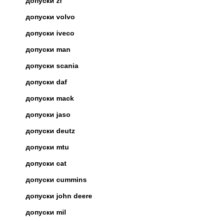
допуски zf
допуски volvo
допуски iveco
допуски man
допуски scania
допуски daf
допуски mack
допуски jaso
допуски deutz
допуски mtu
допуски cat
допуски cummins
допуски john deere
допуски mil