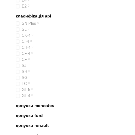
E4
E2
0
класифікація api
SN Plus
0
SL
0
CK-4
0
CI-4
0
CH-4
0
CF-4
0
CF
0
SJ
0
SH
0
SG
0
TC
0
GL-5
0
GL-4
0
допуски mercedes
допуски ford
допуски renault