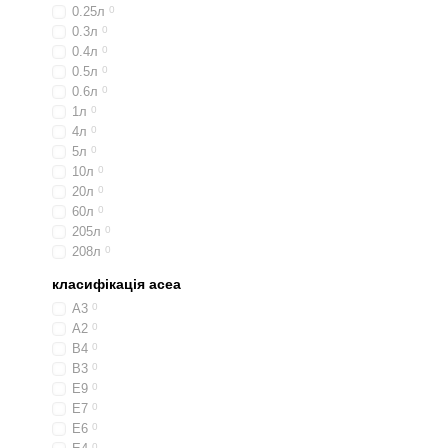
0.25л
0
0.3л
0
0.4л
0
0.5л
0
0.6л
0
1л
0
4л
0
5л
0
10л
0
20л
0
60л
0
205л
0
208л
0
класифікація acea
A3
0
A2
0
B4
0
B3
0
E9
0
E7
0
E6
0
0