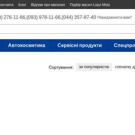
онтакти
Блог
Відгуки про магазин
Підбір масел Liqui Moly
9) 276-11-66,
(093) 978-11-66,
(044) 357-87-40
Передзвонити вам?
Автокосметика
Сервісні продукти
Спецпро
за популярністю
спочатку 
Сортування: