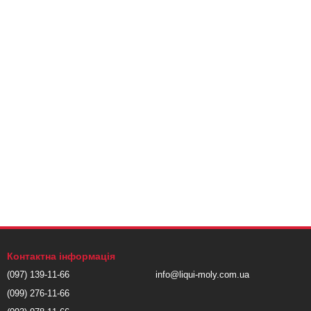
Контактна інформація
(097) 139-11-66
info@liqui-moly.com.ua
(099) 276-11-66