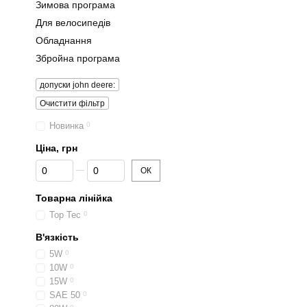
Зимова програма
Для велосипедів
Обладнання
Збройна програма
допуски john deere:
Очистити фільтр
Новинка
0
Ціна, грн
Від Ціна, грн
До Ціна, грн
ОК
Товарна лінійка
Top Tec
0
В'язкість
5W
0
10W
0
15W
0
SAE 50
0