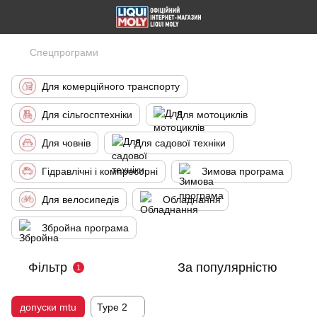
Спецпрограми
Для комерційного транспорту
Для сільгосптехніки
Для мотоциклів
Для човнів
Для садової техніки
Гідравлічні і компресорні
Зимова програма
Для велосипедів
Обладнання
Збройна програма
Фільтр
За популярністю
1
допуски mtu
Type 2