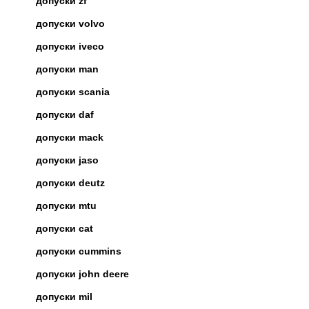
допуски zf
допуски volvo
допуски iveco
допуски man
допуски scania
допуски daf
допуски mack
допуски jaso
допуски deutz
допуски mtu
допуски cat
допуски cummins
допуски john deere
допуски mil