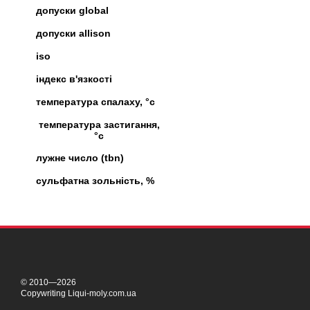
допуски global
допуски allison
iso
індекс в'язкості
температура спалаху, °c
температура застигання,
°c
лужне число (tbn)
сульфатна зольність, %
© 2010—2026
Copywriting Liqui-moly.com.ua