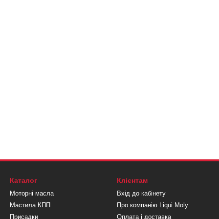
Каталог
Клієнтам
Моторні масла
Вхід до кабінету
Мастила КПП
Про компанію Liqui Moly
Присадки
Оплата і доставка