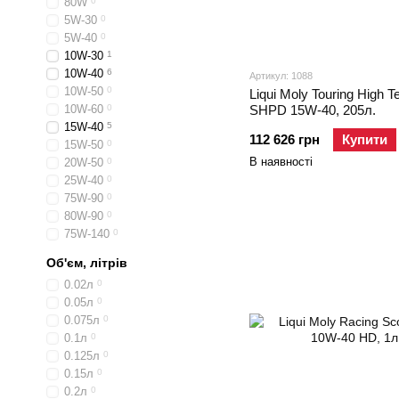
80W
0
5W-30
0
5W-40
0
10W-30
1
10W-40
6
Артикул: 1088
10W-50
0
Liqui Moly Touring High 
10W-60
0
SHPD 15W-40, 205л.
15W-40
5
112 626 грн
Купити
15W-50
0
В наявності
20W-50
0
25W-40
0
75W-90
0
80W-90
0
75W-140
0
Об'єм, літрів
0.02л
0
0.05л
0
0.075л
0
0.1л
0
0.125л
0
0.15л
0
0.2л
0