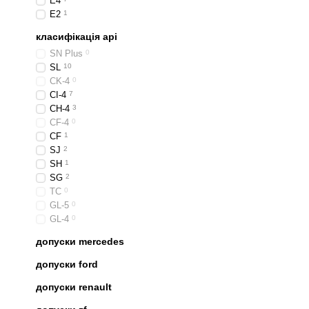
E4
E2
1
класифікація api
SN Plus
0
SL
10
CK-4
0
CI-4
7
CH-4
3
CF-4
0
CF
1
SJ
2
SH
1
SG
2
TC
0
GL-5
0
GL-4
0
допуски mercedes
допуски ford
допуски renault