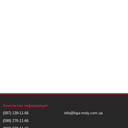
Контактна інформація
(097) 139-11-66
info@liqui-moly.com.ua
(099) 276-11-66