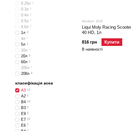
0.25л
0
0.3л
0
0.4л
0
0.5л
0
Артикул: 1618
0.6л
0
Liqui Moly Racing Scoote
40 HD, 1л
1л
3
4л
0
816 грн
Купити
5л
1
В наявності
10л
0
20л
3
60л
2
205л
0
208л
3
класифікація acea
A3
12
A2
1
B4
10
B3
2
E9
3
E7
22
E6
7
7