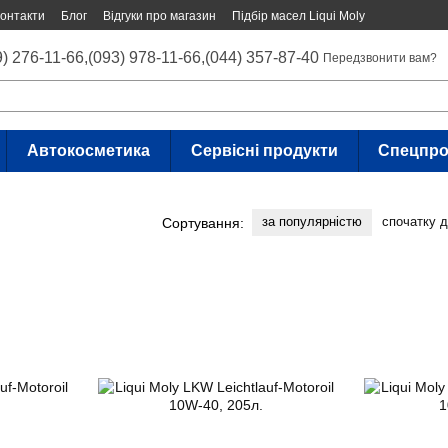
онтакти
Блог
Відгуки про магазин
Підбір масел Liqui Moly
9) 276-11-66,
(093) 978-11-66,
(044) 357-87-40
Передзвонити вам?
Автокосметика
Сервісні продукти
Спецпро
за популярністю
спочатку 
Сортування: