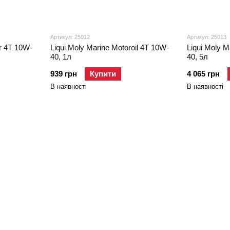
Артикул: 25012
Артикул: 25013
r 4T 10W-
Liqui Moly Marine Motoroil 4T 10W-
Liqui Moly M
40, 1л
40, 5л
939 грн
Купити
4 065 грн
В наявності
В наявності