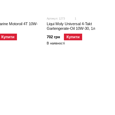
Артикул: 1273
1
arine Motoroil 4T 10W-
Liqui Moly Universal 4-Takt
Gartengerate-Oil 10W-30, 1л
Купити
702 грн
Купити
В наявності