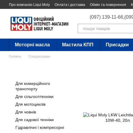
Перейти до основного контенту
Про компанію Liqui Moly
Оплата і доставка
Обмін та повернення
К
(097) 139-11-66,
(09
Моторні масла
Мастила КПП
Присадки
Головна
Спецпрограми
Для комерційного
транспорту
Для сільгосптехніки
Для мотоциклів
Для човнів
Для садової техніки
Гідравлічні і компресорні