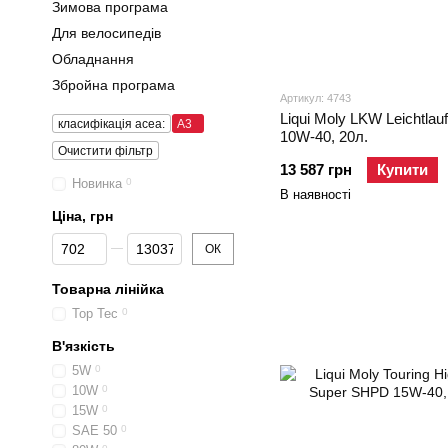
Зимова програма
Для велосипедів
Обладнання
Збройна програма
Артикул: 4743
Liqui Moly LKW Leichtlauf
класифікація acea:
A3
10W-40, 20л.
Очистити фільтр
13 587 грн
Купити
Новинка
0
В наявності
Ціна, грн
Від Ціна, грн
До Ціна, грн
ОК
Товарна лінійка
Top Tec
0
В'язкість
5W
0
10W
0
15W
0
SAE 50
0