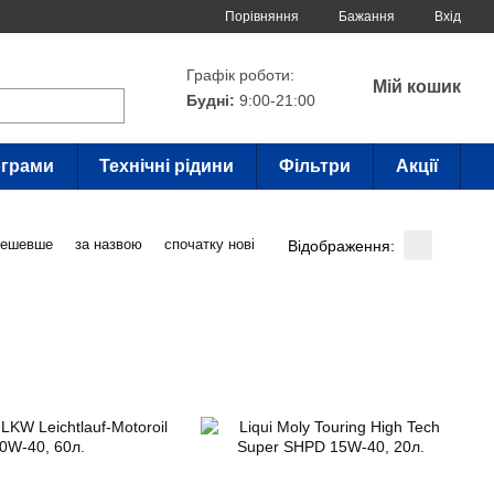
Порівняння
Бажання
Вхід
Графік роботи:
Мій кошик
Будні:
9:00-21:00
грами
Технічні рідини
Фільтри
Акції
дешевше
за назвою
спочатку нові
Відображення: