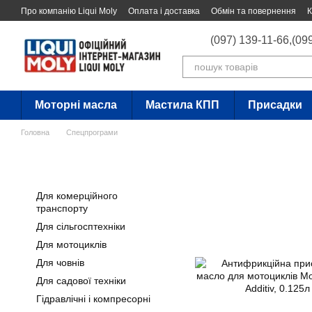
Перейти до основного контенту
Про компанію Liqui Moly
Оплата і доставка
Обмін та повернення
К
(097) 139-11-66,
(09
Моторні масла
Мастила КПП
Присадки
Головна
Спецпрограми
Для комерційного
транспорту
Для сільгосптехніки
Для мотоциклів
Для човнів
Для садової техніки
Гідравлічні і компресорні