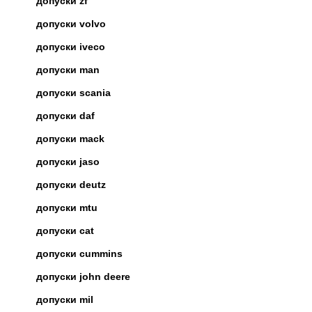
допуски zf
допуски volvo
допуски iveco
допуски man
допуски scania
допуски daf
допуски mack
допуски jaso
допуски deutz
допуски mtu
допуски cat
допуски cummins
допуски john deere
допуски mil