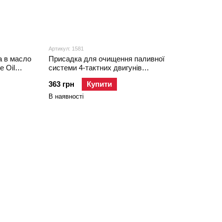
Артикул: 1581
а в масло
Присадка для очищення паливної
e Oil
системи 4-тактних двигунів
Motorbike 4T-Bike-Additiv, 0.125л
363 грн
Купити
В наявності