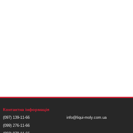
Контактна інформація
(097) 139-11-66
info@liqui-moly.com.ua
(099) 276-11-66