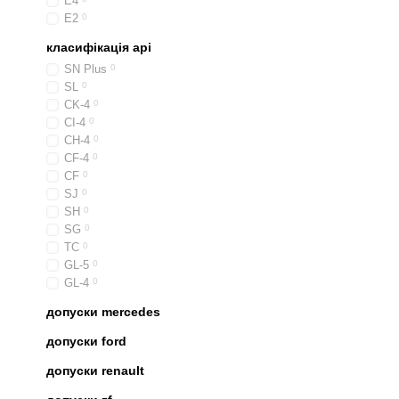
E4
E2
0
класифікація api
SN Plus
0
SL
0
CK-4
0
CI-4
0
CH-4
0
CF-4
0
CF
0
SJ
0
SH
0
SG
0
TC
0
GL-5
0
GL-4
0
допуски mercedes
допуски ford
допуски renault