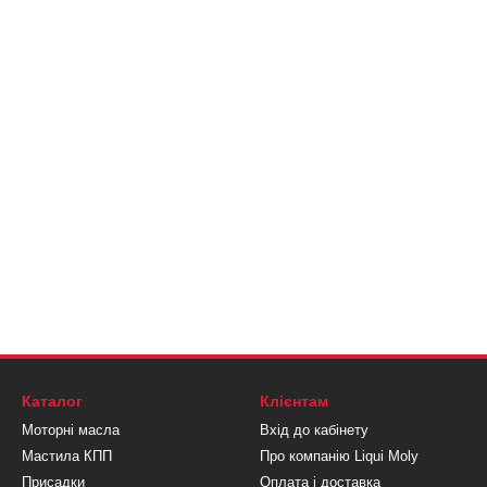
Каталог
Клієнтам
Моторні масла
Вхід до кабінету
Мастила КПП
Про компанію Liqui Moly
Присадки
Оплата і доставка