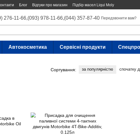
онтакти
Блог
Відгуки про магазин
Підбір масел Liqui Moly
9) 276-11-66,
(093) 978-11-66,
(044) 357-87-40
Передзвонити вам?
Автокосметика
Сервісні продукти
Спецпро
за популярністю
спочатку 
Сортування: