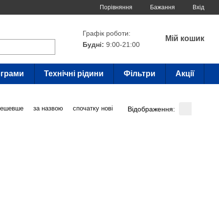
Порівняння
Бажання
Вхід
Графік роботи:
Мій кошик
Будні:
9:00-21:00
грами
Технічні рідини
Фільтри
Акції
дешевше
за назвою
спочатку нові
Відображення: