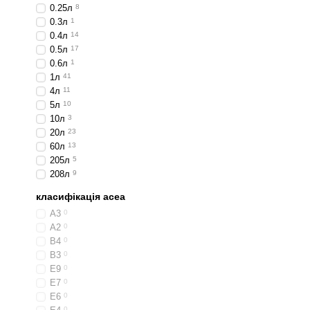
0.25л
8
0.3л
1
0.4л
14
0.5л
17
0.6л
1
1л
41
4л
11
5л
10
10л
3
20л
23
60л
13
205л
5
208л
9
класифікація acea
A3
0
A2
0
B4
0
B3
0
E9
0
E7
0
E6
0
0