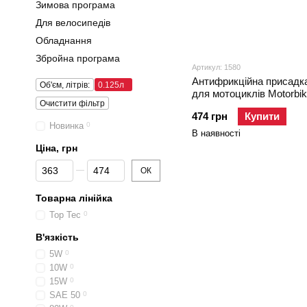
Зимова програма
Для велосипедів
Обладнання
Збройна програма
Артикул: 1580
Антифрикційна присадк
Об'єм, літрів:
0.125л
для мотоциклів Motorbik
Очистити фільтр
Additiv, 0.125л
474 грн
Купити
Новинка
0
В наявності
Ціна, грн
Від Ціна, грн
До Ціна, грн
ОК
Товарна лінійка
Top Tec
0
В'язкість
5W
0
10W
0
15W
0
SAE 50
0