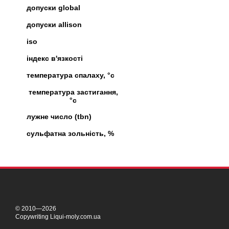
допуски global
допуски allison
iso
індекс в'язкості
температура спалаху, °c
температура застигання,
°c
лужне число (tbn)
сульфатна зольність, %
© 2010—2026
Copywriting Liqui-moly.com.ua