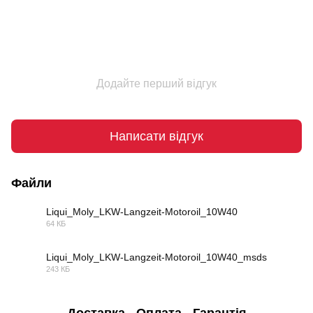
Додайте перший відгук
Написати відгук
Файли
Liqui_Moly_LKW-Langzeit-Motoroil_10W40
64 КБ
PDF
Liqui_Moly_LKW-Langzeit-Motoroil_10W40_msds
243 КБ
PDF
Доставка
Оплата
Гарантія