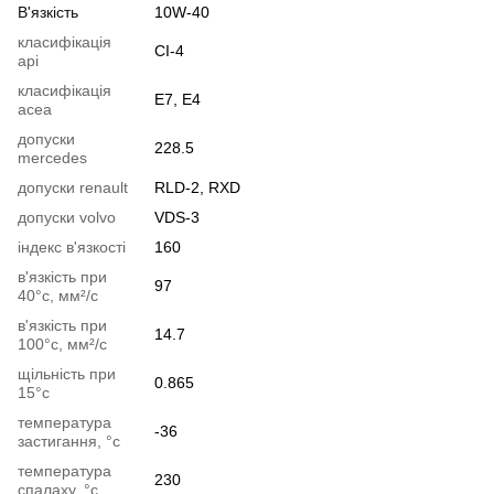
В'язкість
10W-40
класифікація
CI-4
api
класифікація
E7, E4
acea
допуски
228.5
mercedes
допуски renault
RLD-2, RXD
допуски volvo
VDS-3
індекс в'язкості
160
в'язкість при
97
40°c, мм²/с
в'язкість при
14.7
100°c, мм²/с
щільність при
0.865
15°c
температура
-36
застигання, °c
температура
230
спалаху, °c