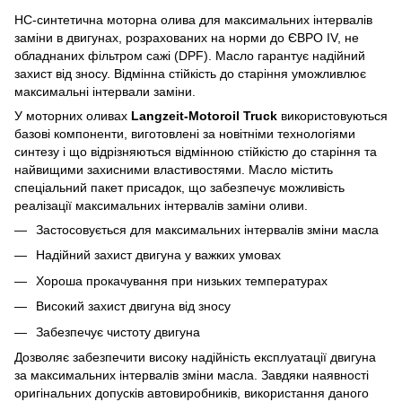
HC-синтетична моторна олива для максимальних інтервалів
заміни в двигунах, розрахованих на норми до ЄВРО IV, не
обладнаних фільтром сажі (DPF). Масло гарантує надійний
захист від зносу. Відмінна стійкість до старіння уможливлює
максимальні інтервали заміни.
У моторних оливах
Langzeit-Motoroil Truck
використовуються
базові компоненти, виготовлені за новітніми технологіями
синтезу і що відрізняються відмінною стійкістю до старіння та
найвищими захисними властивостями. Масло містить
спеціальний пакет присадок, що забезпечує можливість
реалізації максимальних інтервалів заміни оливи.
Застосовується для максимальних інтервалів зміни масла
Надійний захист двигуна у важких умовах
Хороша прокачування при низьких температурах
Високий захист двигуна від зносу
Забезпечує чистоту двигуна
Дозволяє забезпечити високу надійність експлуатації двигуна
за максимальних інтервалів зміни масла. Завдяки наявності
оригінальних допусків автовиробників, використання даного