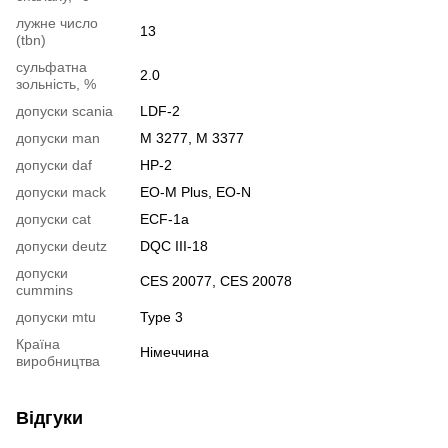
лужне число
13
(tbn)
сульфатна
2.0
зольність, %
допуски scania
LDF-2
допуски man
M 3277, M 3377
допуски daf
HP-2
допуски mack
EO-M Plus, EO-N
допуски cat
ECF-1a
допуски deutz
DQC III-18
допуски
CES 20077, CES 20078
cummins
допуски mtu
Type 3
Країна
Німеччина
виробництва
Відгуки