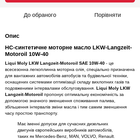
До обраного
Порівняти
Опис
НС-синтетичне моторне масло LKW-Langzeit-
Motoroil 10W-40
Liqui Moly LKW Langzeit-Motoroil SAE 10W-40
- це
всесезонна легкоплинна моторна олія, спеціально призначена
для вантажних автомобілів автобусів та будівельної техніки,
оснащених системами оптимізації складу вихлопних газів та
подовженими інтервалами обслуговування.
Liqui Moly LKW
Langzeit-Motoroil
пропонує оптимальну економічність за
допомогою значного зменшення споживання палива,
збільшення інтервалів зміни масла і тим самим зменшення
часу простою транспорту.
Має іменні допуски для сучасних дизельних
двигунів європейських виробників автомобілів,
таких як Mercedes-Benz, MAN, VOLVO, Renault.