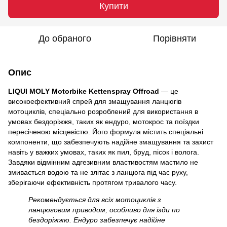
Купити
До обраного
Порівняти
Опис
LIQUI MOLY Motorbike Kettenspray Offroad
— це
високоефективний спрей для змащування ланцюгів
мотоциклів, спеціально розроблений для використання в
умовах бездоріжжя, таких як ендуро, мотокрос та поїздки
пересіченою місцевістю. Його формула містить спеціальні
компоненти, що забезпечують надійне змащування та захист
навіть у важких умовах, таких як пил, бруд, пісок і волога.
Завдяки відмінним адгезивним властивостям мастило не
змивається водою та не злітає з ланцюга під час руху,
зберігаючи ефективність протягом тривалого часу.
Рекомендується для всіх мотоциклів з
ланцюговим приводом, особливо для їзди по
бездоріжжю. Ендуро забезпечує надійне