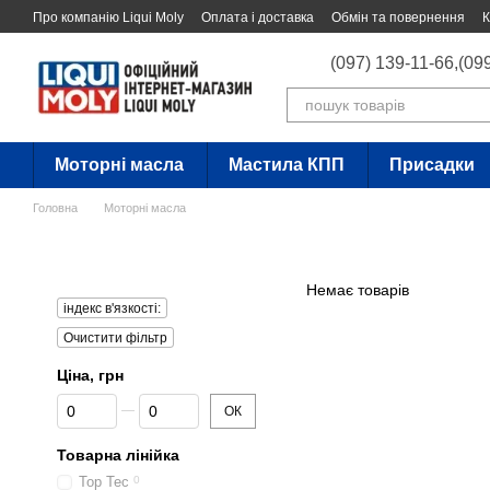
Перейти до основного контенту
Про компанію Liqui Moly
Оплата і доставка
Обмін та повернення
К
(097) 139-11-66,
(09
Моторні масла
Мастила КПП
Присадки
Головна
Моторні масла
Немає товарів
індекс в'язкості:
Очистити фільтр
Ціна, грн
Від Ціна, грн
До Ціна, грн
ОК
Товарна лінійка
Top Tec
0