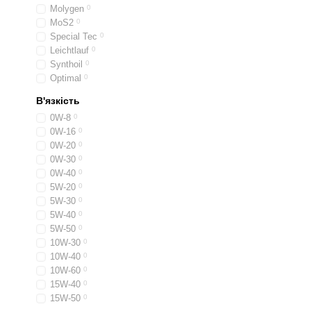
Molygen
0
МoS2
0
Special Tec
0
Leichtlauf
0
Synthoil
0
Optimal
0
В'язкість
0W-8
0
0W-16
0
0W-20
0
0W-30
0
0W-40
0
5W-20
0
5W-30
0
5W-40
0
5W-50
0
10W-30
0
10W-40
0
10W-60
0
15W-40
0
15W-50
0