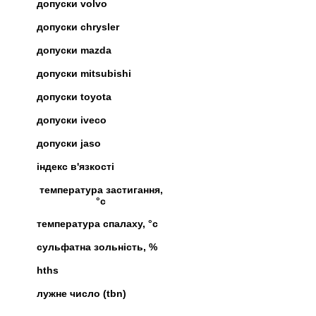
допуски volvo
допуски chrysler
допуски mazda
допуски mitsubishi
допуски toyota
допуски iveco
допуски jaso
індекс в'язкості
температура застигання,
°c
температура спалаху, °c
сульфатна зольність, %
hths
лужне число (tbn)