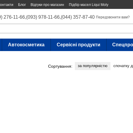
онтакти
Блог
Відгуки про магазин
Підбір масел Liqui Moly
9) 276-11-66,
(093) 978-11-66,
(044) 357-87-40
Передзвонити вам?
Автокосметика
Сервісні продукти
Спецпро
за популярністю
спочатку 
Сортування: