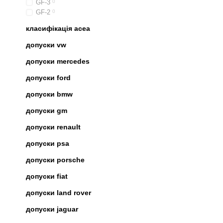
GF-3
0
GF-2
0
класифікація acea
допуски vw
допуски mercedes
допуски ford
допуски bmw
допуски gm
допуски renault
допуски psa
допуски porsche
допуски fiat
допуски land rover
допуски jaguar