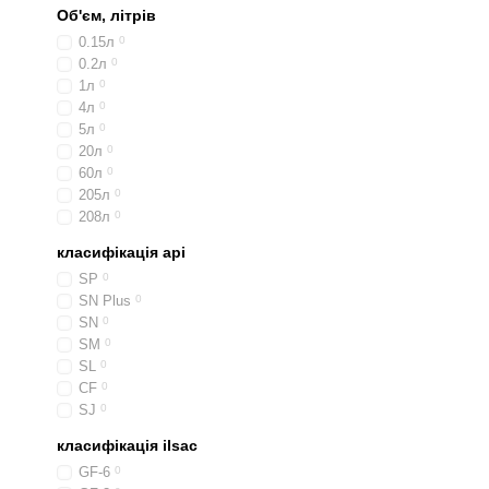
Об'єм, літрів
0.15л
0
0.2л
0
1л
0
4л
0
5л
0
20л
0
60л
0
205л
0
208л
0
класифікація api
SP
0
SN Plus
0
SN
0
SM
0
SL
0
CF
0
SJ
0
класифікація ilsac
GF-6
0