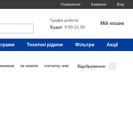
Порівняння
Бажання
Вхід
Графік роботи:
Мій кошик
Будні:
9:00-21:00
грами
Технічні рідини
Фільтри
Акції
дешевше
за назвою
спочатку нові
Відображення: