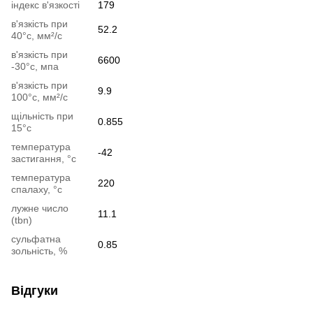
індекс в'язкості
179
в'язкість при
52.2
40°c, мм²/с
в'язкість при
6600
-30°c, мпа
в'язкість при
9.9
100°c, мм²/с
щільність при
0.855
15°c
температура
-42
застигання, °c
температура
220
спалаху, °c
лужне число
11.1
(tbn)
сульфатна
0.85
зольність, %
Відгуки