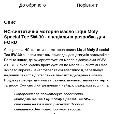
До обраного
Порівняти
Опис
HC-синтетичне моторне масло Liqui Moly
Special Tec 5W-30 - спеціальна розробка для
FORD
Спеціальна НС-синтетична моторна олива
Liqui Moly Special
Tec 5W-30
з новим пакетом присадок для двигунів автомобілів
Ford та інших, де використовується масло з допусками АСЕА
А1, В1. Олива чудово прокачується по масляній системі і має
яскраво виражені енергозберігаючі властивості, забезпечує
надійний захист від утворення лакових відкладень і шламу.
Подовжує ресурс двигуна за рахунок значного зниження тертя
та зносу. Сумісно з каталітичними нейтралізаторами всіх типів.
Гідрорекінгова легкотекуча всесезонна
моторна олива Liqui Moly Special Tec 5W-30
,
створена на базі найсучасніших формул
спеціально для транспортних засобів,