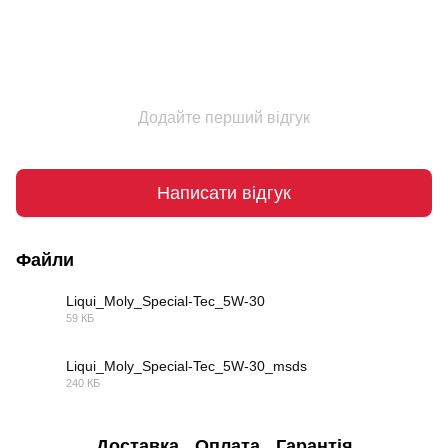
Додайте перший відгук
Написати відгук
Файли
Liqui_Moly_Special-Tec_5W-30
59 КБ
PDF
Liqui_Moly_Special-Tec_5W-30_msds
240 КБ
PDF
Доставка
Оплата
Гарантія