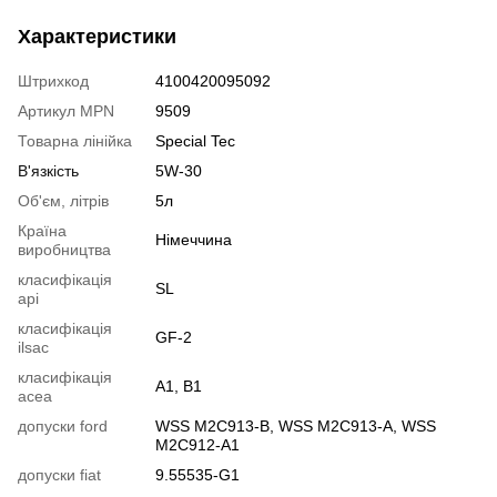
Характеристики
Штрихкод
4100420095092
Артикул MPN
9509
Товарна лінійка
Special Tec
В'язкість
5W-30
Об'єм, літрів
5л
Країна
Німеччина
виробництва
класифікація
SL
api
класифікація
GF-2
ilsac
класифікація
A1, B1
acea
допуски ford
WSS M2C913-B, WSS M2C913-A, WSS
M2C912-A1
допуски fiat
9.55535-G1