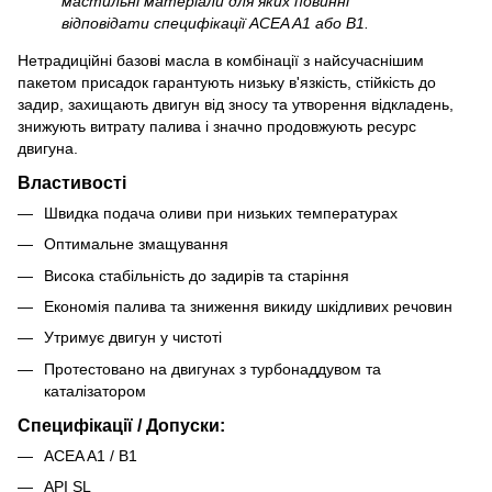
мастильні матеріали для яких повинні
відповідати специфікації ACEA A1 або B1.
Нетрадиційні базові масла в комбінації з найсучаснішим
пакетом присадок гарантують низьку в'язкість, стійкість до
задир, захищають двигун від зносу та утворення відкладень,
знижують витрату палива і значно продовжують ресурс
двигуна.
Властивості
Швидка подача оливи при низьких температурах
Оптимальне змащування
Висока стабільність до задирів та старіння
Економія палива та зниження викиду шкідливих речовин
Утримує двигун у чистоті
Протестовано на двигунах з турбонаддувом та
каталізатором
Специфікації / Допуски:
ACEA A1 / B1
API SL