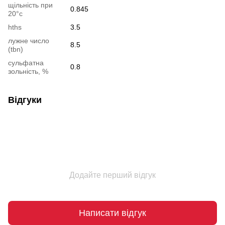
щільність при
0.845
20°c
hths
3.5
лужне число
8.5
(tbn)
сульфатна
0.8
зольність, %
Відгуки
Додайте перший відгук
Написати відгук