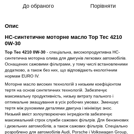
До обраного
Порівняти
Опис
НС-синтетичне моторне масло Top Tec 4210
0W-30
Top Tec 4210 0W-30
- спеціальна, високопродуктивна HC-
синтетична моторна олива для двигунів легкових автомобілів.
Оснащених сажовими фільтрами, у тому числі встановленими
додатково, а також без них, що відповідають екологічним
нормам EURO IV.
Моторне масло високих технологій з низьким коефіцієнтом
тертя на основі синтетичних технологій. Забезпечує
максимальну продуктивність, низьку витрату пального і
оптимальне змащування в усіх робочих умовах. Зменшує
тертя між рухомими деталями двигуна і мінімізує знос.
Низький вміст золоутворюючих інгредієнтів забезпечує
максимальний строк служби сажових фільтрів. Для бензинових
і дизельних автомобілів, а також сажових фільтрів. Спеціально
розроблено для автомобілів Audi, Porsche і Volkswagen Group,