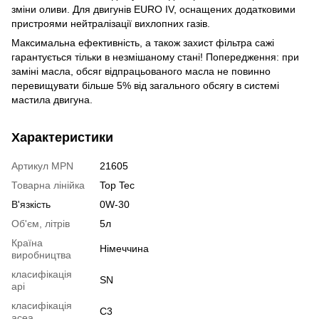
зміни оливи. Для двигунів EURO IV, оснащених додатковими
пристроями нейтралізації вихлопних газів.
Максимальна ефективність, а також захист фільтра сажі
гарантується тільки в незмішаному стані! Попередження: при
заміні масла, обсяг відпрацьованого масла не повинно
перевищувати більше 5% від загального обсягу в системі
мастила двигуна.
Характеристики
Артикул MPN
21605
Товарна лінійка
Top Tec
В'язкість
0W-30
Об'єм, літрів
5л
Країна
Німеччина
виробництва
класифікація
SN
api
класифікація
C3
acea