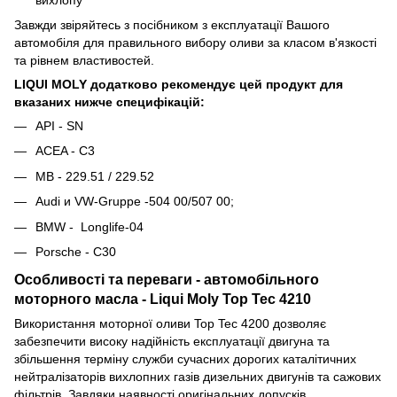
Завжди звіряйтесь з посібником з експлуатації Вашого
автомобіля для правильного вибору оливи за класом в'язкості
та рівнем властивостей.
LIQUI MOLY додатково рекомендує цей продукт для
вказаних нижче специфікацій:
API - SN
ACEA - C3
MB - 229.51 / 229.52
Audi и VW-Gruppe -504 00/507 00;
BMW - Longlife-04
Porsche - C30
Особливості та переваги - автомобільного
моторного масла - Liqui Moly Top Tec 4210
Використання моторної оливи Top Tec 4200 дозволяє
забезпечити високу надійність експлуатації двигуна та
збільшення терміну служби сучасних дорогих каталітичних
нейтралізаторів вихлопних газів дизельних двигунів та сажових
фільтрів. Завдяки наявності оригінальних допусків