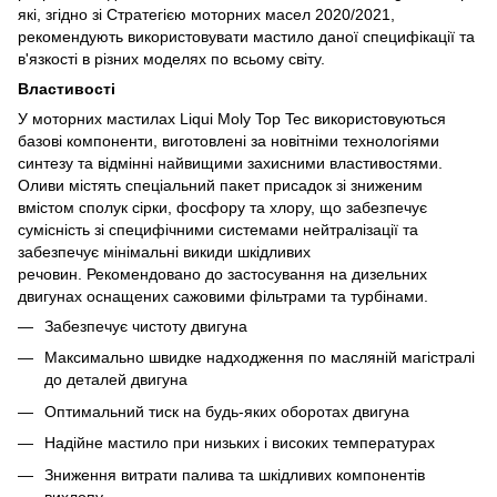
які, згідно зі Стратегією моторних масел 2020/2021,
рекомендують використовувати мастило даної специфікації та
в'язкості в різних моделях по всьому світу.
Властивості
У моторних мастилах Liqui Moly Top Tec використовуються
базові компоненти, виготовлені за новітніми технологіями
синтезу та відмінні найвищими захисними властивостями.
Оливи містять спеціальний пакет присадок зі зниженим
вмістом сполук сірки, фосфору та хлору, що забезпечує
сумісність зі специфічними системами нейтралізації та
забезпечує мінімальні викиди шкідливих
речовин. Рекомендовано до застосування на дизельних
двигунах оснащених сажовими фільтрами та турбінами.
Забезпечує чистоту двигуна
Максимально швидке надходження по масляній магістралі
до деталей двигуна
Оптимальний тиск на будь-яких оборотах двигуна
Надійне мастило при низьких і високих температурах
Зниження витрати палива та шкідливих компонентів
вихлопу