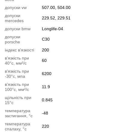
допуски vw
507.00, 504.00
допуски
229.52, 229.51
mercedes
допуски bmw
Longlife-04
допуски
C30
porsche
індекс в'язкості
200
в'язкість при
60
40°c, мм²/с
в'язкість при
6200
-30°c, мпа
в'язкість при
11.9
100°c, мм²/с
щільність при
0.845
15°c
температура
-48
застигання, °c
температура
220
спалаху, °c