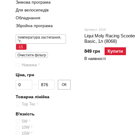
Зимова програма
Для велосипедів
Обладнання
Збройна програма
Артикул: 1619
Liqui Moly Racing Scoote
температура застигання,
Basic, 1л (8068)
°c:
-15
849 грн
Купити
Очистити фільтр
В наявності
Новинка
0
Ціна, грн
Від Ціна, грн
До Ціна, грн
ОК
Товарна лінійка
Top Tec
0
В'язкість
5W
0
10W
0
15W
0