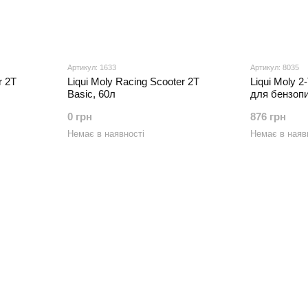
Артикул: 1633
Артикул: 8035
r 2T
Liqui Moly Racing Scooter 2T
Liqui Moly 2
Basic, 60л
для бензопи
0 грн
876 грн
Немає в наявності
Немає в наяв