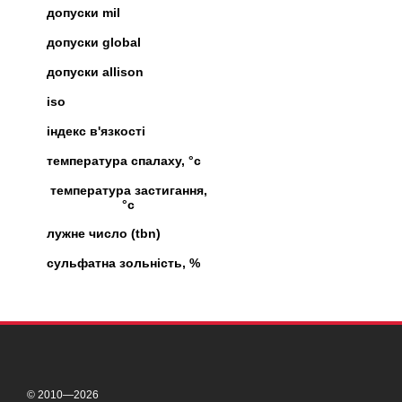
допуски mil
допуски global
допуски allison
iso
індекс в'язкості
температура спалаху, °c
температура застигання,
°c
лужне число (tbn)
сульфатна зольність, %
© 2010—2026