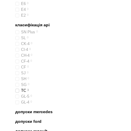
E6
0
E4
0
E2
0
класифікація api
SN Plus
0
SL
0
CK-4
0
CI-4
0
CH-4
0
CF-4
0
CF
0
SJ
0
SH
0
SG
0
TC
3
GL-5
0
GL-4
0
допуски mercedes
допуски ford