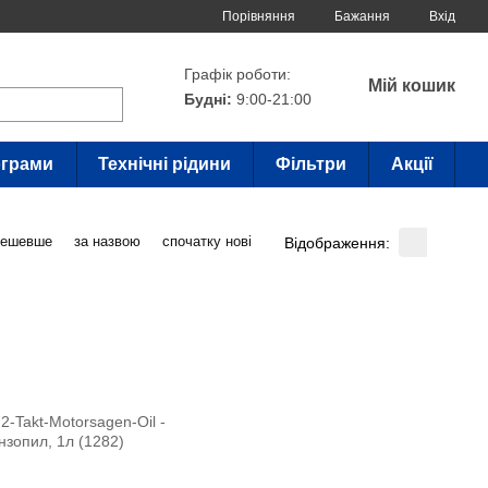
Порівняння
Бажання
Вхід
Графік роботи:
Мій кошик
Будні:
9:00-21:00
грами
Технічні рідини
Фільтри
Акції
дешевше
за назвою
спочатку нові
Відображення: