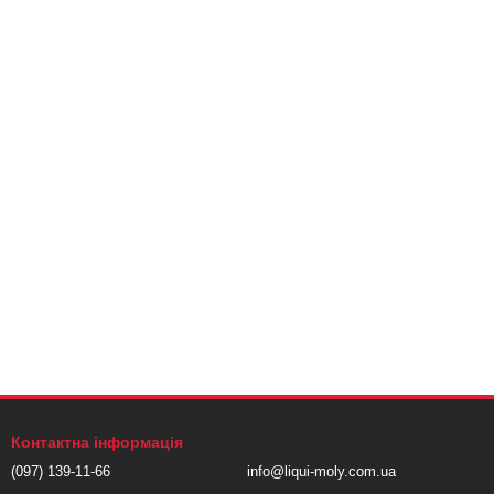
Контактна інформація
(097) 139-11-66
info@liqui-moly.com.ua