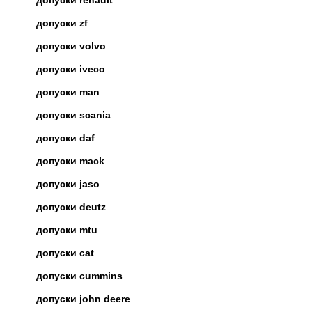
допуски renault
допуски zf
допуски volvo
допуски iveco
допуски man
допуски scania
допуски daf
допуски mack
допуски jaso
допуски deutz
допуски mtu
допуски cat
допуски cummins
допуски john deere