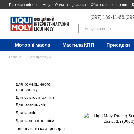
Перейти до основного контенту
Про компанію Liqui Moly
Оплата і доставка
Обмін та повернення
К
(097) 139-11-66,
(09
Моторні масла
Мастила КПП
Присадки
Головна
Спецпрограми
Для комерційного
транспорту
Для сільгосптехніки
Для мотоциклів
Для човнів
Для садової техніки
Гідравлічні і компресорні