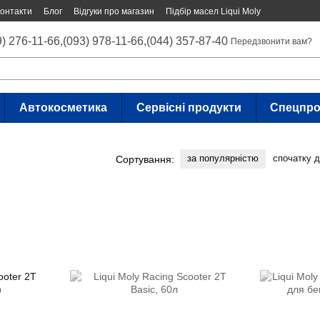
онтакти
Блог
Відгуки про магазин
Підбір масел Liqui Moly
9) 276-11-66,
(093) 978-11-66,
(044) 357-87-40
Передзвонити вам?
Автокосметика
Сервісні продукти
Спецпро
за популярністю
спочатку 
Сортування: