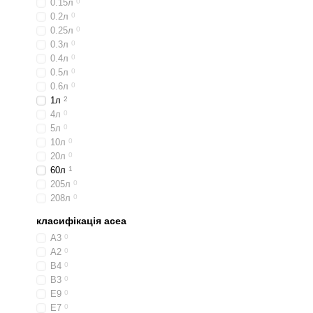
0.15л
0
0.2л
0
0.25л
0
0.3л
0
0.4л
0
0.5л
0
0.6л
0
1л
2
4л
0
5л
0
10л
0
20л
0
60л
1
205л
0
208л
0
класифікація acea
A3
0
A2
0
B4
0
B3
0
E9
0
E7
0