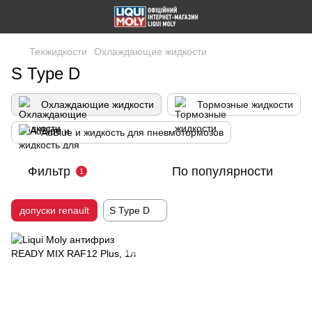
Техжидкости
Охлаждающие жидкости
S Type D
Охлаждающие жидкости
Тормозные жидкости
AdBlue и жидкость для пневмотормозов
Фильтр
По популярности
1
допуски renault
S Type D