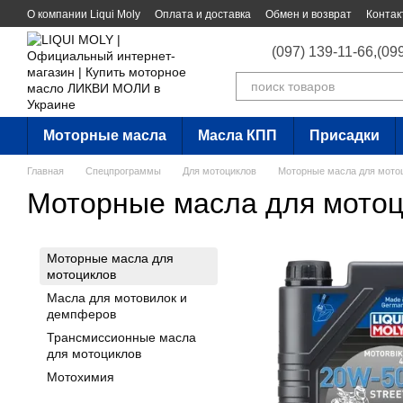
Перейти к основному контенту
О компании Liqui Moly
Оплата и доставка
Обмен и возврат
Контак
(097) 139-11-66,
(09
Моторные масла
Масла КПП
Присадки
Главная
Спецпрограммы
Для мотоциклов
Моторные масла для мото
Моторные масла для мотоц
Моторные масла для
мотоциклов
Масла для мотовилок и
демпферов
Трансмиссионные масла
для мотоциклов
Мотохимия