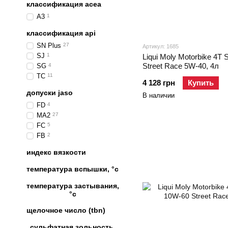
классификация acea
A3
1
классификация api
SN Plus
27
Артикул: 1685
SJ
1
Liqui Moly Motorbike 4T 
Street Race 5W-40, 4л
SG
4
TC
11
4 128 грн
Купить
допуски jaso
В наличии
FD
4
MA2
27
FC
5
FB
2
индекс вязкости
температура вспышки, °c
температура застывания,
°c
щелочное число (tbn)
сульфатная зольность,