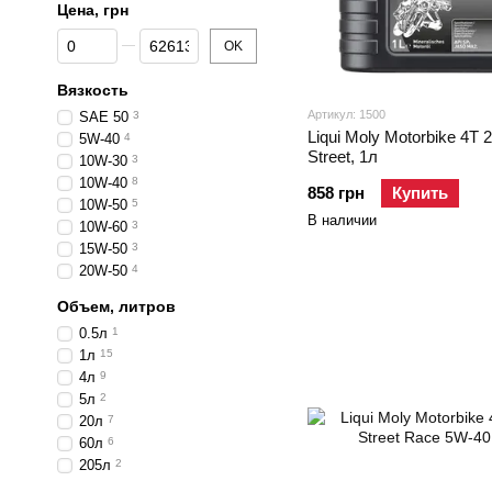
Цена, грн
От Цена, грн
До Цена, грн
OK
Вязкость
Артикул: 1500
SAE 50
3
Liqui Moly Motorbike 4T
5W-40
4
Street, 1л
10W-30
3
10W-40
8
858 грн
Купить
10W-50
5
В наличии
10W-60
3
15W-50
3
20W-50
4
Объем, литров
0.5л
1
1л
15
4л
9
5л
2
20л
7
60л
6
205л
2