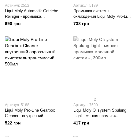
3
1
Артикул: 2512
Артикул: 5189
Liqui Moly Automatik Getriebe-
Промывка системы
Reiniger - промывка
охлаждения Liqui Moly Pro-Line
автоматических трансмиссий,
Kuhlerreiniger, 1л
690 грн
738 грн
300мл
2
Артикул: 5188
Артикул: 7590
Liqui Moly Pro-Line Gearbox
Liqui Moly Oilsystem Spulung
Cleaner - внутренний
Light - мягкая промывка
аэрозольный очиститель
масляной системы, 300мл
522 грн
417 грн
трансмиссий, 500мл