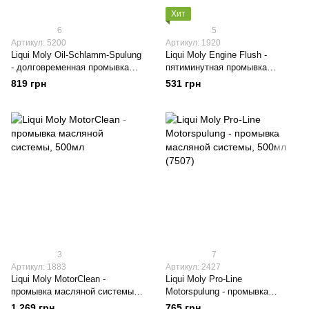
Хит
6
5
Артикул: 5200
Артикул: 1920
Liqui Moly Oil-Schlamm-Spulung
Liqui Moly Engine Flush -
- долговременная промывка
пятиминутная промывка
масляной системы, 300мл
двигателя, 300мл
819 грн
531 грн
(1990)
3
7
Артикул: 1883
Артикул: 2427
Liqui Moly MotorClean -
Liqui Moly Pro-Line
промывка масляной системы,
Motorspulung - промывка
500мл
масляной системы, 500мл
1 269 грн
765 грн