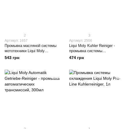
2
3
Артикул: 1657
Артикул: 2506
Промывка масляной системы
Liqui Moly Kuhler Reiniger -
мототехники Liqui Moly
промывка системы
Motorbike Engine Flush, 0.25л
охлаждения, 300мл (1994)
543 грн
474 грн