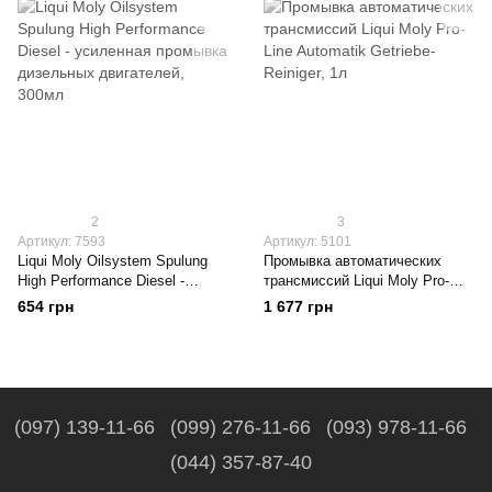
2
3
Артикул: 7593
Артикул: 5101
Liqui Moly Oilsystem Spulung
Промывка автоматических
High Performance Diesel -
трансмиссий Liqui Moly Pro-
усиленная промывка
Line Automatik Getriebe-
654 грн
1 677 грн
дизельных двигателей, 300мл
Reiniger, 1л
(097) 139-11-66
(099) 276-11-66
(093) 978-11-66
(044) 357-87-40