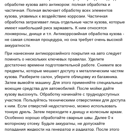
обработке кузова авто антикором: полная обработка и
частичная. Полная включает обработку всех элементов
кузова, уязвимых к воздействию коррозии. Частичная
обработка затрагивает лишь отдельные части кузова, которые
имеют наибольший риск заржаветь. К ним относятся
лонжероны, днище и т.п. Антикоррозийная обработка кузова -
не самая сложная процедура, но она требует очень высокой
аккуратности.
При нанесении антикоррозийного покрытия на авто следует
помнить о нескольких ключевых правилах. Уделите
достаточно времени подготовительной работе. Снимите все
предметы, которые мешают доступу к металлическим частям
кузова. Разберите салон, уберите облицовку из багажника.
Затем вымойте машину. Для этого применяйте специальные
моющие средства для автомобилей. После мойки дайте
кузову высохнуть. Обработку начинайте с труднодоступных
участков. Пользуйтесь техническими отверстиями для доступа
к ним. Если отверстий недостаточно, можно использовать
тонкую дрель. Затем переходите к днищу и колесным аркам.
Особенно хорошо обработайте сварные швы. Далее 0 к
моторному отсеку. Будьте аккуратны, не допускайте
попадания жидкости на генератор и радиатор. После этого