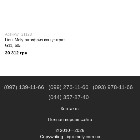
Артикул: 21128
Liqui Moly антифриз-концентрат
G11, 60л
30 312 грн
(097) 139-11-66
(099) 276-11-66
(093) 978-11-66
(044) 357-87-40
Контакты
Полная версия сайта
© 2010—2026
Copywriting Liqui-moly.com.ua