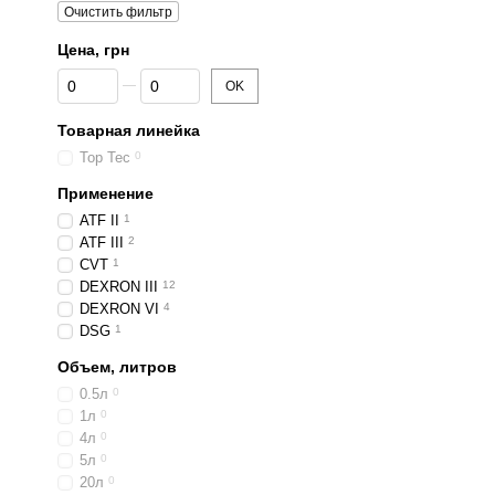
Очистить фильтр
Цена, грн
От Цена, грн
До Цена, грн
OK
Товарная линейка
Top Tec
0
Применение
ATF II
1
ATF III
2
CVT
1
DEXRON III
12
DEXRON VI
4
DSG
1
Объем, литров
0.5л
0
1л
0
4л
0
5л
0
20л
0