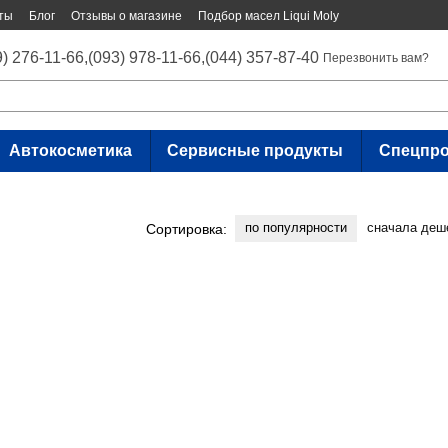
ты
Блог
Отзывы о магазине
Подбор масел Liqui Moly
9) 276-11-66,
(093) 978-11-66,
(044) 357-87-40
Перезвонить вам?
Автокосметика
Сервисные продукты
Спецпр
по популярности
сначала деш
Сортировка: