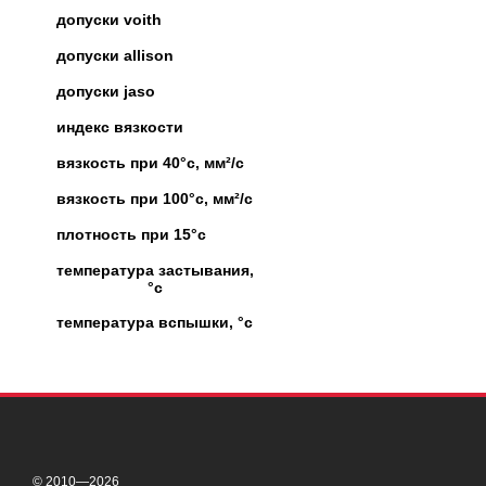
допуски voith
допуски allison
допуски jaso
индекс вязкости
вязкость при 40°c, мм²/с
вязкость при 100°c, мм²/с
плотность при 15°c
температура застывания,
°c
температура вспышки, °c
© 2010—2026