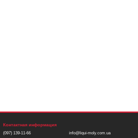
Контактная информация
(097) 139-11-66
info@liqui-moly.com.ua