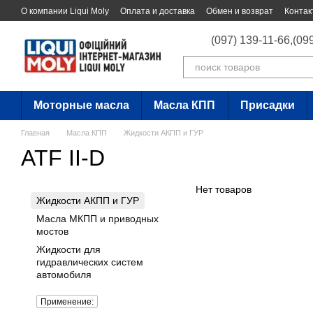
Перейти к основному контенту
О компании Liqui Moly
Оплата и доставка
Обмен и возврат
Контак
(097) 139-11-66,
(09
Моторные масла
Масла КПП
Присадки
Главная
Масла КПП
Жидкости АКПП и ГУР
ATF II-D
Нет товаров
Жидкости АКПП и ГУР
Масла МКПП и приводных
мостов
Жидкости для
гидравлических систем
автомобиля
Применение: