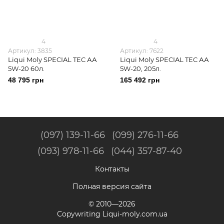
4
4
Артикул: 3835
Артикул: 7622
Liqui Moly SPECIAL TEC АА
Liqui Moly SPECIAL TEC АА
5W-20 60л.
5W-20, 205л.
48 795 грн
165 492 грн
(097) 139-11-66
(099) 276-11-66
(093) 978-11-66
(044) 357-87-40
Контакты
Полная версия сайта
© 2010—2026
Copywriting Liqui-moly.com.ua