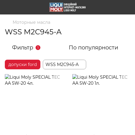
Моторные масла
WSS M2C945-A
Фильтр
По популярности
1
допуски ford
WSS M2C945-A