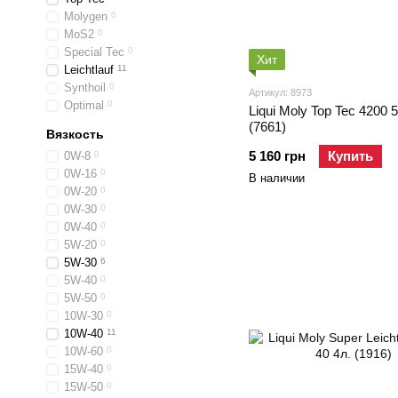
Molygen
0
МoS2
0
Special Tec
0
Хит
Leichtlauf
11
Synthoil
0
Артикул: 8973
Optimal
0
Liqui Moly Top Tec 4200 
(7661)
Вязкость
5 160 грн
Купить
0W-8
0
0W-16
0
В наличии
0W-20
0
0W-30
0
0W-40
0
5W-20
0
5W-30
6
5W-40
0
5W-50
0
10W-30
0
10W-40
11
10W-60
0
15W-40
0
15W-50
0