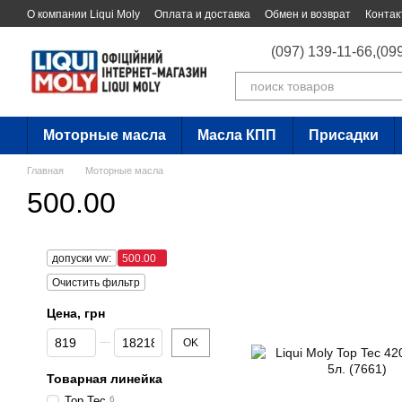
Перейти к основному контенту
О компании Liqui Moly
Оплата и доставка
Обмен и возврат
Контак
(097) 139-11-66,
(09
Моторные масла
Масла КПП
Присадки
Главная
Моторные масла
500.00
допуски vw:
500.00
Очистить фильтр
Цена, грн
От Цена, грн
До Цена, грн
OK
Товарная линейка
Top Tec
6