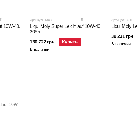
5
5
Артикул: 1303
Артикул: 3911
uf 10W-40,
Liqui Moly Super Leichtlauf 10W-40,
Liqui Moly L
205л.
39 231 грн
130 722 грн
Купить
В наличии
В наличии