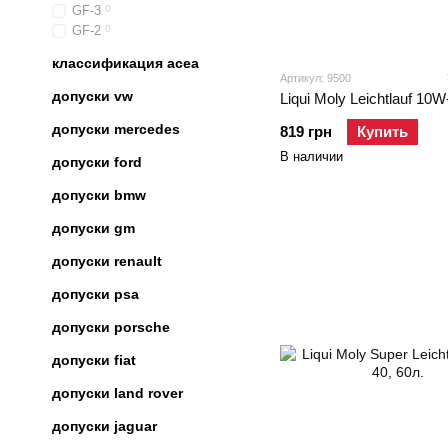
GF-3
0
GF-2
0
классификация acea
Артикул: 9500
допуски vw
Liqui Moly Leichtlauf 10W
допуски mercedes
819 грн
Купить
В наличии
допуски ford
допуски bmw
допуски gm
допуски renault
допуски psa
допуски porsche
допуски fiat
допуски land rover
допуски jaguar