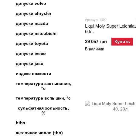
допуски volvo
допуски chrysler
Артикул: 1302
допуски mazda
Liqui Moly Super Leichtla
60л.
допуски mitsubishi
39 057 грн
Купить
допуски toyota
В наличии
допуски iveco
допуски jaso
индекс вязкости
температура застывания,
°c
температура вспышки, °c
сульфатная зольность,
%
hths
щелочное число (tbn)