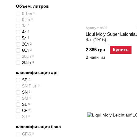
Объем, литров
0.15л
0
0.2л
0
1л
3
Артикул: 9504
4л
3
Liqui Moly Super Leichtl
5л
3
4л. (1916)
20л
2
2 865 грн
Купить
60л
3
205л
0
В наличии
208л
3
классификация api
SP
6
SN Plus
0
SN
6
SM
0
SL
5
CF
5
SJ
0
классификация ilsac
GF-6
0