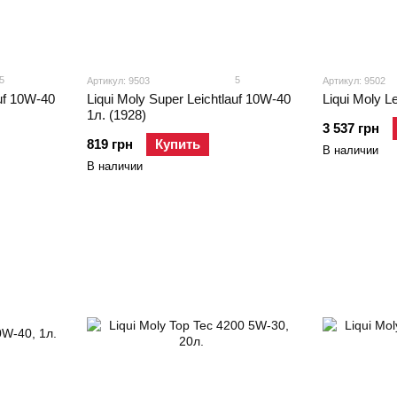
5
5
Артикул: 9503
Артикул: 9502
auf 10W-40
Liqui Moly Super Leichtlauf 10W-40
Liqui Moly L
1л. (1928)
3 537 грн
819 грн
Купить
В наличии
В наличии