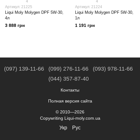
4
4
Артикул: 21225
Артикул: 21224
Liqui Moly Molygen DPF 5W-30,
Liqui Moly Molygen DPF 5W-30,
4л
1л
3 888 грн
1 191 грн
(097) 139-11-66
(099) 276-11-66
(093) 978-11-66
(044) 357-87-40
Контакты
Полная версия сайта
© 2010—2026
Copywriting Liqui-moly.com.ua
Укр
Рус