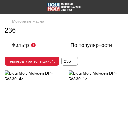
Моторные масла
236
Фильтр
По популярности
1
температура вспышки, °c
236